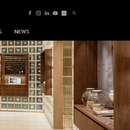
Total
Facebook
Instagram
Linked_in
Youtube
NewsSquare
Search
S
NEWS
n