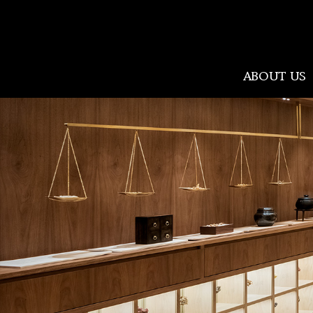
Amorepacific
ABOUT US
ABOUT US
人を美しく、世の中を美しく（We Make
A MORE Beautiful World)。アモーレパシ
フィックは、80年にわたり「美と健
康」をリードするという企業使命を持
ち、年齢・性別・文化に関係なく、世
界中の人々が自分らしく美しさを実現
できるよう「New Beauty」という美の未
来をつくります。