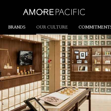
BRANDS
OUR CULTURE
COMMITMENT
Amorepacific
Research & Innovatio
Our Story
研究開発
Our History
生産物流(SCM)
Our Values