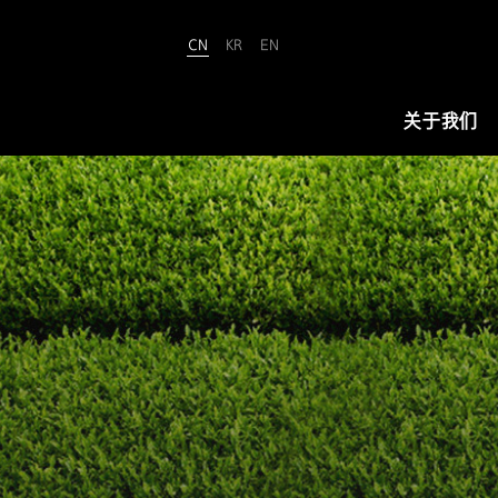
CN
KR
EN
Amorepacific
关于我们
关于我们
爱茉莉太平洋致力于“铸就美丽世界
（We Make A MORE Beautiful
World）”。承载80余年引领美与健康
的使命，正开创名为“New Beauty”
的美之未来，让全世界所有人跨越年
龄、性别与文化的界限，实现属于自
己的美丽。
查看详情