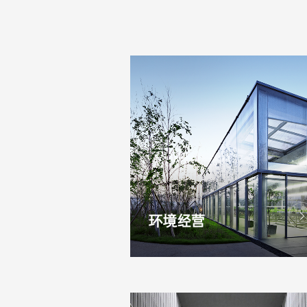
然
共
存
环境经营