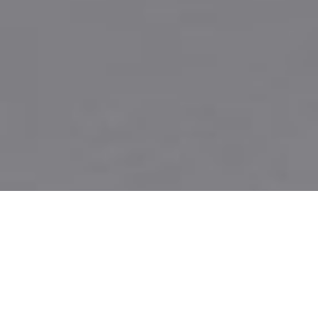
様々な瞬間をお届けします。
アモーレパシフィック本社は端正さから生まれる力があり
ます。キャンバスのような正方形の構造は、自由と平等を
意味します。自由で平等なコミュニケーションの空間だか