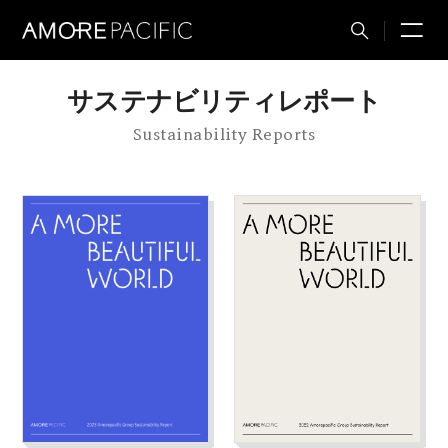
M
Total
Search
サステナビリティレポート
Sustainability Reports