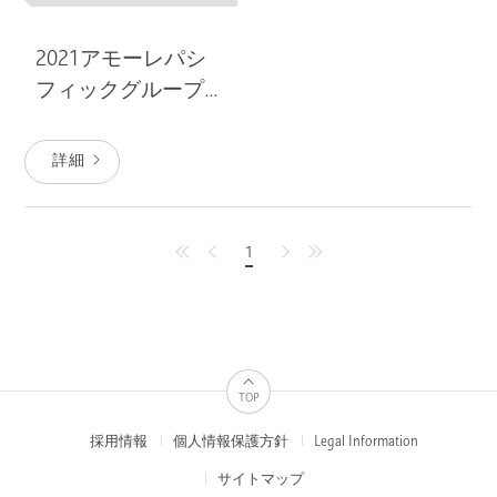
2021アモーレパシ
フィックグループ
のサスティナビリ
ティレポート
詳細
1
latest
previous
next
first
TOP
採用情報
個人情報保護方針
Legal Information
FOOTER
MENUS
サイトマップ