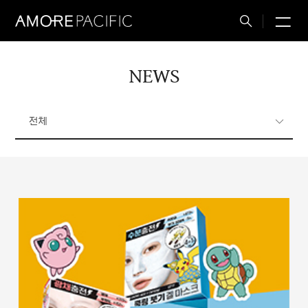
M
Total
Search
NEWS
전체