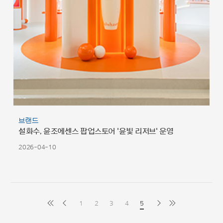
브랜드
설화수, 윤조에센스 팝업스토어 '윤빛 리저브' 운영
2026-04-10
1
2
3
4
5
latest
previous
next
first