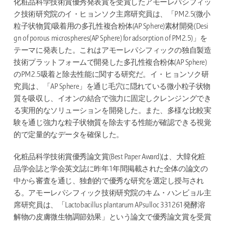
化粧品科学技術賞優秀発表賞を受賞したアモーレパシフィッ
ク技術研究院のイ・ヒョンソク主席研究員は、「PM2.5(微小
粒子状物質)吸着用の多孔性複合粉体(AP Sphere)素材開発(Desi
gn of porous microspheres(AP Sphere) for adsorption of PM2.5)」を
テーマに発表した。これはアモーレパシフィックの独自製造
技術プラットフォームで開発した多孔性複合粉体(AP Sphere)
のPM2.5吸着と除去性能に関する研究だ。イ・ヒョンソク研
究員は、「AP Sphere」を通じ毛穴に隠れている微小粒子状物
質を吸収し、イオンの結合で強力に固定しクレンジングでき
る実用的なソリューションを開発した。また、多様な比較実
験を通じ強力な粒子状物質を除去する性能が確認できる視覚
的で定量的なデータを確保した。
化粧品科学技術賞優秀論文賞(Best Paper Award)は、大韓化粧
品学会誌と学会英文誌に昨年1年間掲載された全体の論文の
中から審査を通じ、独創的で優秀な研究を選定し授与され
る。アモーレパシフィック技術研究院のキム・ハンビョル主
席研究員は、「Lactobacillus plantarum APsulloc 331261発酵溶
解物の皮膚微生物調節効果」という論文で優秀論文賞を受賞