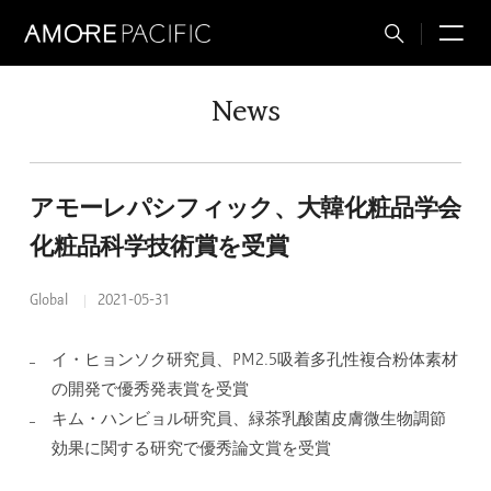
M
Total
Search
News
アモーレパシフィック、大韓化粧品学会
化粧品科学技術賞を受賞
Global
2021-05-31
イ・ヒョンソク研究員、PM2.5吸着多孔性複合粉体素材
の開発で優秀発表賞を受賞
キム・ハンビョル研究員、緑茶乳酸菌皮膚微生物調節
効果に関する研究で優秀論文賞を受賞