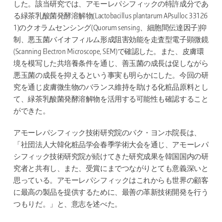
した。該当研究では、アモーレパシフィックの特許成分であ
る緑茶乳酸菌発酵溶解物(Lactobacillus plantarum APsulloc 33126
1)のクオラムセンシング(Quorum sensing、細胞間伝達因子)抑
制、悪玉菌バイオフィルム形成阻害効能を走査型電子顕微鏡
(Scanning Electron Microscope, SEM)で確認した。また、皮膚環
境を模写した共培養条件を通じ、善玉菌の成長は促しながら
悪玉菌の成長を抑えるという事実も明らかにした。今回の研
究を通じ皮膚微生物のバランス維持を助ける化粧品原料とし
て、緑茶乳酸菌発酵溶解物を活用する可能性も確認すること
ができた。
アモーレパシフィック技術研究院のパク・ヨンホ院長は、
「社団法人大韓化粧品学会春季学術大会を通じ、アモーレパ
シフィック技術研究院が続けてきた研究成果を韓国国内の研
究者と共有し、また、受賞にまでつながりとても意義深いと
思っている。アモーレパシフィックはこれからも世界の顧客
に最高の製品を提供するために、最善の革新技術開発を行う
つもりだ。」と、意志を述べた。