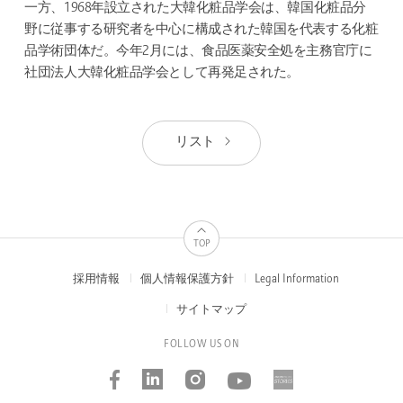
一方、1968年設立された大韓化粧品学会は、韓国化粧品分
野に従事する研究者を中心に構成された韓国を代表する化粧
品学術団体だ。今年2月には、食品医薬安全処を主務官庁に
社団法人大韓化粧品学会として再発足された。
リスト
TOP
採用情報
個人情報保護方針
Legal Information
FOOTER
MENUS
サイトマップ
FOLLOW US ON
Facebook
Linked_in
Instagram
Youtube
AMOREP