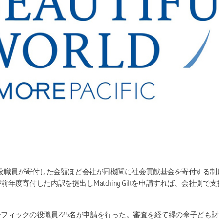
iftは年間役職員が寄付した金額ほど会社が同機関に社会貢献基金を寄付す
年度寄付した内訳を提出しMatching Giftを申請すれば、会社側で
フィックの役職員225名が申請を行った。審査を経て緑の傘子ども