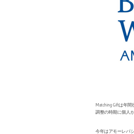
Matching G
調整の時期に個人が前
今年はアモーレパシ