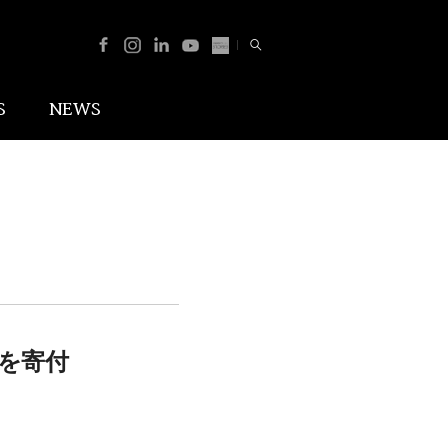
Total
Facebook
Instagram
Linked_in
Youtube
NewsSquare
Search
S
NEWS
n
を寄付