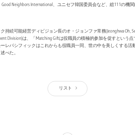
d Neighbors International、ユニセフ韓国委員会など、総111の機関に
能経営ディビジョン長のオ・ジョンファ常務(Jeonghwa Oh, Senior vice 
 Management Division)は、「Matching Giftは役職員の積極的参加を促
モーレパシフィックはこれからも役職員一同、世の中を美しくする活
、述べた。
リスト