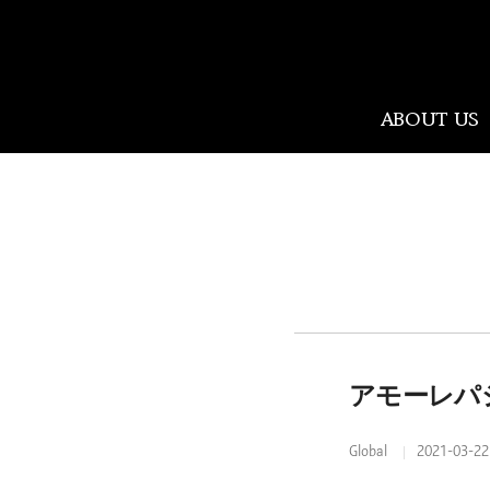
Amorepacific
ABOUT US
ABOUT US
人を美しく、世の中を美しく（We Make
A MORE Beautiful World)。アモーレパシ
フィックは、80年にわたり「美と健
康」をリードするという企業使命を持
ち、年齢・性別・文化に関係なく、世
アモーレパ
界中の人々が自分らしく美しさを実現
できるよう「New Beauty」という美の未
Global
2021-03-22
来をつくります。