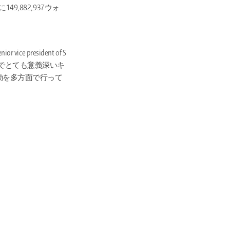
149,882,937ウォ
president of S
すという点でとても意義深いキ
動を多方面で行って