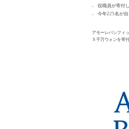
詳細
役職員が寄付した
今年225名が
アモーレパシフィック
５千万ウォンを寄