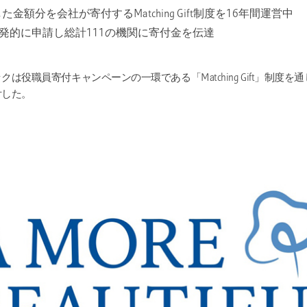
金額分を会社が寄付するMatching Gift制度を16年間運営中
自発的に申請し総計111の機関に寄付金を伝達
は役職員寄付キャンペーンの一環である「Matching Gift」制度を通
付した。