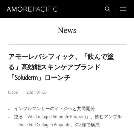
M
Total
Search
News
アモーレパシフィック、「飲んで塗
る」高効能スキンケアブランド
「Soluderm」ローンチ
Global
2021-01-26
インフルエンサーのイ・ジヘと共同開発
塗る「Vita Collagen Ampoule Program」、飲むアンプル
「Inner Full Collagen Ampoule」の2種で構成