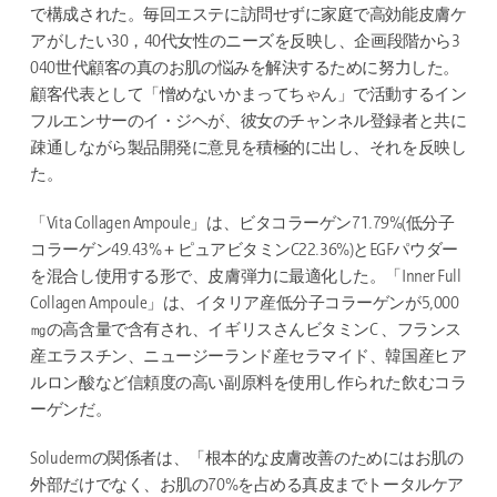
で構成された。毎回エステに訪問せずに家庭で高効能皮膚ケ
アがしたい30，40代女性のニーズを反映し、企画段階から3
040世代顧客の真のお肌の悩みを解決するために努力した。
顧客代表として「憎めないかまってちゃん」で活動するイン
フルエンサーのイ・ジヘが、彼女のチャンネル登録者と共に
疎通しながら製品開発に意見を積極的に出し、それを反映し
た。
「Vita Collagen Ampoule」は、ビタコラーゲン71.79%(低分子
コラーゲン49.43%＋ピュアビタミンC22.36%)とEGFパウダー
を混合し使用する形で、皮膚弾力に最適化した。「Inner Full
Collagen Ampoule」は、イタリア産低分子コラーゲンが5,000
㎎の高含量で含有され、イギリスさんビタミンC 、フランス
産エラスチン、ニュージーランド産セラマイド、韓国産ヒア
ルロン酸など信頼度の高い副原料を使用し作られた飲むコラ
ーゲンだ。
Soludermの関係者は、「根本的な皮膚改善のためにはお肌の
外部だけでなく、お肌の70%を占める真皮までトータルケア