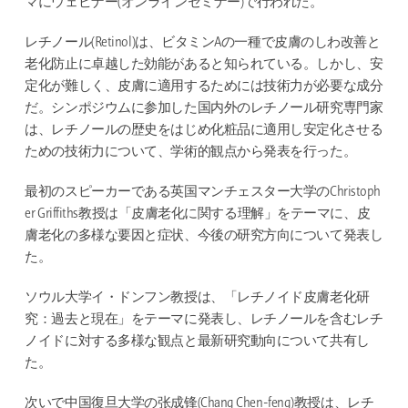
マにウェビナー(オンラインセミナー)で行われた。
レチノール(Retinol)は、ビタミンAの一種で皮膚のしわ改善と
老化防止に卓越した効能があると知られている。しかし、安
定化が難しく、皮膚に適用するためには技術力が必要な成分
だ。シンポジウムに参加した国内外のレチノール研究専門家
は、レチノールの歴史をはじめ化粧品に適用し安定化させる
ための技術力について、学術的観点から発表を行った。
最初のスピーカーである英国マンチェスター大学のChristoph
er Griffiths教授は「皮膚老化に関する理解」をテーマに、皮
膚老化の多様な要因と症状、今後の研究方向について発表し
た。
ソウル大学イ・ドンフン教授は、「レチノイド皮膚老化研
究：過去と現在」をテーマに発表し、レチノールを含むレチ
ノイドに対する多様な観点と最新研究動向について共有し
た。
次いで中国復旦大学の张成锋(Chang Chen-feng)教授は、レチ