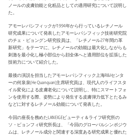
ノールの皮膚効能と化粧品としての適用研究について説明し
た。
アモーレパシフィックが1994年から行っているレチノール
研究成果について発表したアモーレパシフィック技術研究院
のチェ・ビョングン研究役員は、「レチノール27年間の革
新研究」をテーマに、レチノールの効能は最大化しながらも
刺激を最小化し極小部位から顔全体へと適用部位を拡張した
技術力について紹介した。
最後の演説を担当したアモーレパシフィック上海R&Iセンタ
ーの何泉泉(He Quanquan)主席研究員は、現代人のライフスタ
イル変化による皮膚老化について説明し、特にスマートフォ
ンを使用する際、姿勢により発生する皮膚弾力低下とたるみ
などに対するレチノール効能について発表した。
今回の座長を務めたLANEIGEビューティ＆ライフ研究所の
ソ・ビョンフィ研究所長は、「今回のグローバルシンポジウ
ムは、レチノール成分と関連する深度ある研究成果と優れた