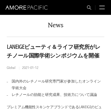
M
Total
Search
News
LANEIGEビューティ＆ライフ研究所がレ
チノール国際学術シンポジウムを開催
Global
2021-01-12
国内外のレチノール研究専門家が参加したオンライン
学術大会
レチノールの効能と研究成果、技術力について議論
プレミアム機能性スキンケアブランドであるLANEIGEのビュ