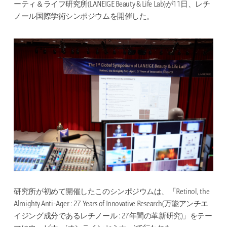
ーティ＆ライフ研究所(LANEIGE Beauty & Life Lab)が11日、レチ
ノール国際学術シンポジウムを開催した。
研究所が初めて開催したこのシンポジウムは、「Retinol, the
Almighty Anti-Ager : 27 Years of Innovative Research(万能アンチエ
イジング成分であるレチノール : 27年間の革新研究)」をテー