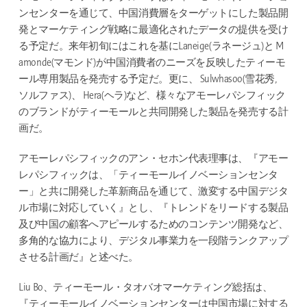
ンセンターを通じて、中国消費層をターゲットにした製品開
発とマーケティング戦略に最適化されたデータの提供を受け
る予定だ。来年初旬にはこれを基にLaneige(ラネージュ)と M
amonde(マモンド)が中国消費者のニーズを反映したティーモ
ール専用製品を発売する予定だ。更に、 Sulwhasoo(雪花秀,
ソルファス)、 Hera(ヘラ)など、様々なアモーレパシフィック
のブランドがティーモールと共同開発した製品を発売する計
画だ。
アモーレパシフィックのアン・セホン代表理事は、『アモー
レパシフィックは、「ティーモールイノベーションセンタ
ー」と共に開発した革新商品を通じて、激変する中国デジタ
ル市場に対応していく』とし、『トレンドをリードする製品
及び中国の顧客へアピールするためのコンテンツ開発など、
多角的な協力により、デジタル事業力を一段階ランクアップ
させる計画だ』と述べた。
Liu Bo、ティーモール・タオバオマーケティング総括は、
『ティーモールイノベーションセンターは中国市場に対する