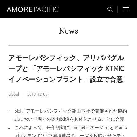
M
Total
Search
News
アモーレパシフィック、アリババグル
ープと 「アモーレパシフィック X TMIC
イノベーションプラント」設立で合意
Global
2019-12-05
5日、アモーレパシフィック龍山本社で開催された協約
式において両社の協力関係を具体化させることに合意
これによって、来年初旬にLaneige(ラネージュ)と Mamo
nde(マモンド)が 中国消費者のニーズを反映させたティ