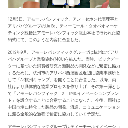
12月5日、アモーレパシフィック、アン・セホン代表理事と
アリババグループのLiu Bo、ティーモール・タオバオマーケ
ティング総括はアモーレパシフィック龍山本社で行われた協
約式にて、このような内容に合意した。
2019年9月、アモーレパシフィックグループは杭州にてアリ
ババグループと業務協約(MOU)を結んだ。当時、ビックデー
ターに基づいた消費者研究と新製品の開発などに緊密に協力
するために、杭州市のアリババ西溪园区近辺に協業事務所と
して「A2杭州キャンプ」を開くことに合意した。以降、両
社はより具体的な協業プロセスを作り上げ、その第一弾とし
て「アモーレパシフィック X TMICイノベーションプラン
ト」を設立することに合意することになった。今後、両社は
中国市場に特化した製品の開発、流通、コミュニケーション
に渡る全般的な過程で緊密に協力していく予定だ。
アモーレパシフィックグループはティーモールイノベーショ