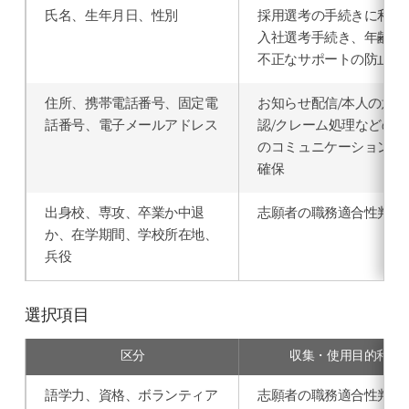
氏名、生年月日、性別
採用選考の手続きに利用
入社選考手続き、年齢認
不正なサポートの防止
住所、携帯電話番号、固定電
お知らせ配信/本人の意思
話番号、電子メールアドレス
認/クレーム処理などのた
のコミュニケーション経
確保
出身校、専攻、卒業か中退
志願者の職務適合性判断
か、在学期間、学校所在地、
兵役
選択項目
区分
収集・使用目的利用
語学力、資格、ボランティア
志願者の職務適合性判断