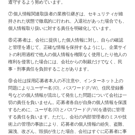
遵守するよう努めています。
⑦ 個人情報関連取扱者の業務引継ぎは、セキュリティが維
持された状態で徹底的に行われ、入退社があった場合でも、
個人情報取り扱いに対する責任を明確化しています。
⑧ 応募者は、会社に提供した個人情報に対し、自らの確認
と管理を通じて、正確な情報を保持するようにし、企業サイ
トの利用過程で他人の個人情報を権限なく使用したり他人の
権利を侵害した場合には、会社からの制裁だけでなく、民
事・刑事責任を負担することがあります。
⑨ 会社は採用応募者本人の不注意や、インターネット上の
問題によりユーザー名 (ID)、パスワード (P / W)、住民登録番
号などの個人情報が流出して発生した問題について会社は一
切の責任を負いません。応募者各自が自身の個人情報を保護
するために、ユーザ名 (ID) とパスワード (P / W)を適切に管理
する責任を負います。ただし、会社の内部管理者のミスや技
術上の管理の事故により、応募者の個人情報の紛失、盗難、
漏洩、改ざん、毀損が生じた場合、会社はすぐに応募者に事