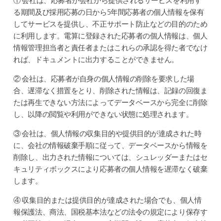
① 会社は、応募者が会社から提供されるサービスを利用す
る期間及び採用応募の日から5年間応募者の個人情報を保有
してサービスを提供し、不正サポート防止などの目的のため
に利用します。電算に登録された応募者の個人情報は、個人
情報管理担当者と責任者またはこれらの承認を得た者でなけ
れば、ドキュメントに出力することができません。
② 会社は、応募者が自身の個人情報の削除を要求した場
合、遅滞なく措置をとり、削除された情報は、記録の回復ま
たは再生できない方法によってデータベースから完全に削除
し、以降の閲覧や利用ができない状態に処理されます。
③ 会社は、個人情報の収集目的や提供目的が達成された時
に、会社の情報破棄手順に従って、データベースから情報を
削除し、出力された情報については、シュレッダーまたはセ
キュリティボックスにより応募者の個人情報を遅滞なく破棄
します。
④ 収集目的または提供目的が達成された場合でも、個人情
報保護法、商法、国税基本法などの法令の規定により保存す