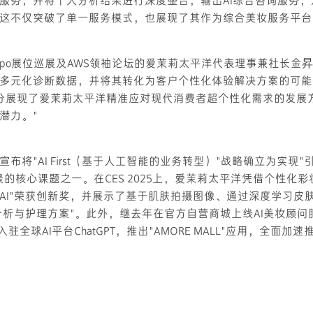
服务，并将个人分析结果进行深度整合，输出AI综合咨询服务
这不仅突破了单一服务模式，也展现了其作为综合美妆服务平台
xpo展位巡展及AWS领袖论坛的爱茉莉太平洋代表理事兼社长金
多元化诊断数据，并将其转化为客户个性化体验解决方案的可能性。'
'展位充分展现了爱茉莉太平洋精准应对现代消费者超个性化需求的发
潜力。"
布将"AI First（基于人工智能的业务转型）"战略确立为实现
景的核心课题之一。在CES 2025上，爱茉莉太平洋凭借个性化
eauty AI"荣获创新奖，并展示了基于肌肤拍摄图像、通过深度学习
分析与护理方案"。此外，继去年在官方自营商城上线AI美妆顾问服
入驻全球AI平台ChatGPT，推出"AMORE MALL"应用，全面加