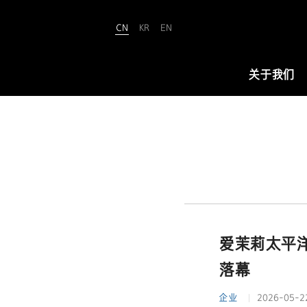
CN
KR
EN
Amorepacific
关于我们
关于我们
爱茉莉太平洋致力于“铸就美丽世界
（We Make A MORE Beautiful
World）”。承载80余年引领美与健康
的使命，正开创名为“New Beauty”
爱茉莉太平洋亮
的美之未来，让全世界所有人跨越年
龄、性别与文化的界限，实现属于自
落幕
己的美丽。
企业
2026-05-2
查看详情