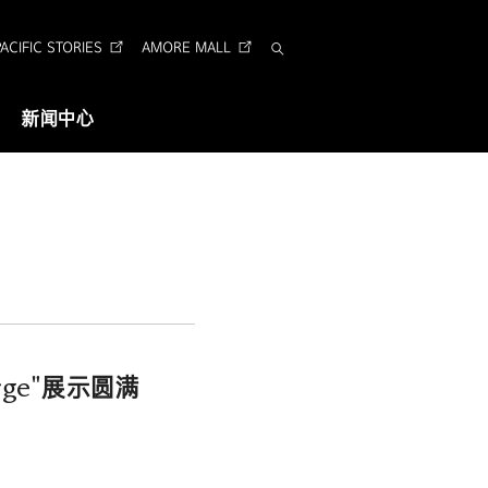
CIFIC STORIES
AMORE MALL
搜
索
新闻中心
视觉识别
企业形象识别
Arita 字体
rge"展示圆满