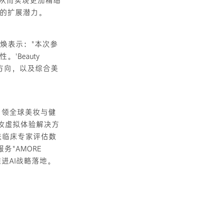
，从而实现更加精细
的扩展潜力。
昇焕表示："本次参
Beauty
展方向，以及综合美
"引领全球美妆与健
彩妆虚拟体验解决方
皮肤临床专家评估数
务"AMORE
速推进AI战略落地。