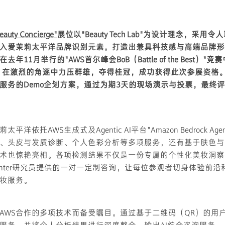
y Concierge"
展位以"Beauty Tech Lab"为设计理念，采
入爱茉莉太平洋品牌识别元素，打造出兼具科技感与高端品牌形
11月举行的"AWS首尔峰会BoB（Battle of the Best）"竞
为主题，在激烈的角逐中力压群雄，夺得桂冠，成功获得此次参展资格。
S服务的Demo企划方案，通过为期3天的现场演示与投票，最终
洋依托AWS生成式及Agentic AI平台"Amazon Bedrock Agen
、头皮与发质诊断、个人色彩分析等多项服务，还有基于肤色与
术也惊艳亮相。各项检测结果不仅是一份专属的个性化美妆洞察
Center研究员提供的一对一定制咨询，让每位参观者切身体验前
妆服务。
AWS合作的多项技术而备受瞩目。通过基于二维码（QR）的用