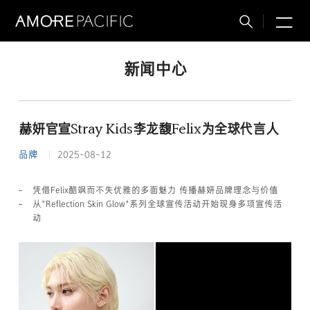
M
搜
索
新闻中心
赫妍官宣Stray Kids李龙馥Felix为全球代言人
品牌
2025-08-12
凭借Felix酷飒而不失优雅的多面魅力 传播赫妍品牌理念与价值
从"Reflection Skin Glow"系列全球宣传活动开始现身多项宣传活
动