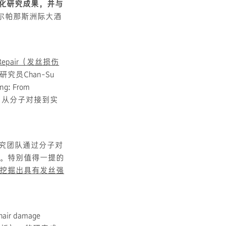
强化研究成果，并与
首尔帕那斯洲际大酒
& Repair（发丝损伤
研究员Chan-Su
ng: From
材料设计：从分子对接到实
究团队通过分子对
。特别值得一提的
挖掘出具有发丝强
ir damage