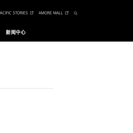
CIFIC STORIES
AMORE MALL
搜
索
新闻中心
视觉识别
企业形象识别
Arita 字体