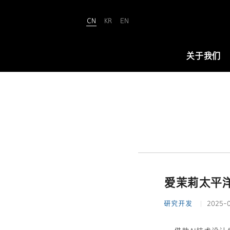
CN
KR
EN
Amorepacific
关于我们
关于我们
爱茉莉太平洋致力于“铸就美丽世界
（We Make A MORE Beautiful
World）”。承载80余年引领美与健康
的使命，正开创名为“New Beauty”
爱茉莉太平
的美之未来，让全世界所有人跨越年
龄、性别与文化的界限，实现属于自
研究开发
2025-
己的美丽。
查看详情