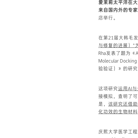
爱茉莉太平洋在大
来自国内外的专家
店举行。
在第21届大韩毛
与修复的进展）"
Rha发表了题为《Advance
Molecular Do
验验证）》的研究
这项研究
运用AI
接模拟，查明了可
是，
该研究还借助
化功效的生物材料
庆熙大学医学工程学系的Ky