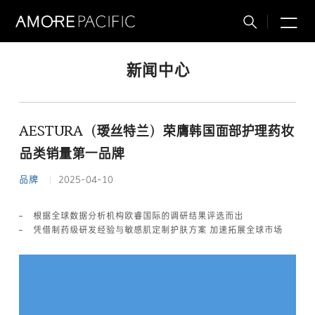
M
搜
索
新闻中心
AESTURA（瑷丝特兰）荣膺韩国面部护理药妆
品类销量第一品牌
品牌
2025-04-10
根据全球数据分析机构欧睿国际的调研结果评选而出
凭借制药级研发经验与敏感肌定制护肤方案 加速拓展全球市场