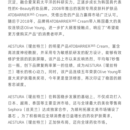
沉淀，融合爱茉莉太平洋的科研实力，正逐步成长为韩国具代表
性的K-Beauty药妆品牌。2008年推出的医院专用皮肤科护肤品
365
ATOBARRIER
Cream，凭借出色的产品力赢得市场广泛认可。
365
随后于2018年，品牌将ATOBARRIER
Cream带入韩国最大的美
妆连锁店Olive Young，进一步扩大顾客接触点，响应了"希望能
更方便购买产品"的消费者呼声。
365
AESTURA（瑷丝特兰）的明星产品ATOBARRIER
Cream，富含
高浓度神经酰胺，并采用专为敏感肌研发的配方设计，能够有效
修护受损的肌肤屏障。该产品上市以来反响热烈，平均每7秒售
出一瓶，创下品牌复购率第一的佳绩，成为AESTURA（瑷丝特
兰）增长的核心动力。同时，该产品连续五年荣获Olive Young年
度大奖护肤霜类奖项，今年更是登顶榜首，再次印证了稳固的顾
客忠诚度。
AESTURA（瑷丝特兰）在韩国稳步发展的基础上，不仅成功打入
日本、越南、泰国等主要亚洲市场，还与全球最大的美妆零售商
Sephora（丝芙兰）达成独家合作，为顺利拓展北美市场铺设了
基石 。为了积极响应全球消费者日益增长的药妆护肤需求，
AESTURA（瑷丝特兰）正加快布局，迈向全球药妆市场。