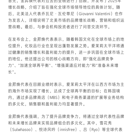
首先，金昇焕代表对过去的业绩进行了回顾，并发布了2025年
增长战略，介绍了旨在强化全球市场领导地位的具体计划。随
后，北美法人代表乔瓦尼·瓦伦蒂尼（Giovanni Valentini）也作
为发言人，详细说明了北美市场的品牌增长战略、营销和组织运
营战略。最后，与参会机构投资者进行了问答交流环节。
在发布会上，金昇焕代表表示，随着韩国文化在全球市场上的地
位提升，化妆品行业也呈现出蓬勃发展之势。爱茉莉太平洋将通
过健康的销售增长和盈利能力的提升，进一步巩固在全球市场上
的地位。他还提出公司的核心战略方向，即"强化品牌竞争
力"、"加速全球再平衡"、"增强渠道应对能力"和"准备未来增
长"。
金昇焕代表在回顾业绩时表示，爱茉莉太平洋在以西方市场为主
的海外市场实现了增长，达成了全球再平衡的目标；在韩国境
内，通过多品牌商店（MBS）和电子商务渠道的扩展等业务结构
的多元化，销售额和盈利能力均显著提升。
金昇焕代表强调，为了提升品牌竞争力，将通过全球代表性品牌
和未来增长品牌来实现品牌组合的多元化。其中，雪花秀
（Sulwhasoo）、悦诗风吟（innisfree）、吕（Ryo）等全球代表