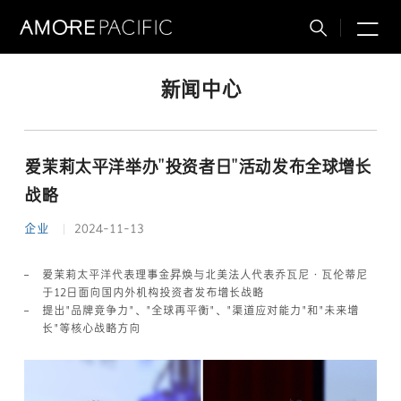
M
搜
索
新闻中心
爱茉莉太平洋举办"投资者日"活动发布全球增长
战略
企业
2024-11-13
爱茉莉太平洋代表理事金昇焕与北美法人代表乔瓦尼·瓦伦蒂尼
于12日面向国内外机构投资者发布增长战略
提出"品牌竞争力"、"全球再平衡"、"渠道应对能力"和"未来增
长"等核心战略方向