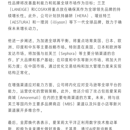
性品牌将改善盈利能力和拓展全球市场作为目标；兰芝
（LANEIGE）和COSRX将重点放在确保其作为全球领先品牌的持
续增长性。此外，公司计划扶持赫妍（HERA）、瑷丝特兰
（AESTURA）和一理润（illiyoon）等下一代全球品牌，致力于确
保未来增长动力。
他进一步阐述，为加速全球再平衡，将重点培育美国、日本、欧
洲、印度和中东等主要战略市场。特别是在美国、日本和欧洲等
发达市场，将加强与丝芙兰（Sephora）等主要分销渠道的合
作，扩大品牌和客户基础；在印度和中东等新兴市场，将加大开
拓力度；在中国市场，通过优化交易结构和加大管理力度来实现
结构正常化。
在增强渠道应对能力方面，公司将内化应对亚马逊等全球平台的
能力，运营优化的营销策略。此外，他还介绍了攻占包括爱茉莉
商城（Amoremall）在内的主要电商渠道的方案。未来，将与丝
芙兰等国内外主要多品牌商店（MBS）渠道以及抖音小店等新兴
渠道展开多维合作。
最后，金昇焕代表表示，爱茉莉太平洋正利用数字技术推动革
新，积极为未来增长做好准备。尤其是，通过AI皮肤诊断系