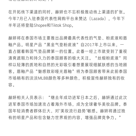
在开拓线下渠道的同时，赫妍也不忘积极推动线上渠道的扩张。
今年7月已入驻泰国代表性网购平台来赞达（Lazada），今年下
半年还将登陆Shopee和Tiktok Shop。
赫妍将在泰国市场主要推出品牌最具代表性的气垫、粉底液和唇
釉产品。明星产品“黑金气垫粉底液”自2017年上市以来，一
直占据着韩国气垫品牌第一的位置。此番一经上市就受到了重视
清爽遮瑕力和持久力的泰国顾客的极大关注。“丝缎粉底液”同
样以轻薄的质地和自然的光彩吸引着想要展现细腻肤感的当地顾
客。唇釉产品“魅感致彩哑光唇釉”将为泰国顾客带来此前泰国
市场稍有的淡淡MLBB颜色等多种颜色，积极宣传赫妍独有的妆
容。
赫妍相关人员表示：“继去年成功进军日本之后，赫妍通过此次
进军泰国市场加速攻占着海外市场，成为全球奢华美妆品牌。泰
国年轻消费者群体巨大，对‘美妆流行趋势’敏感。赫妍将通过独
有的明星产品和包含魅力世界观的内容，增强品牌竞争力。”