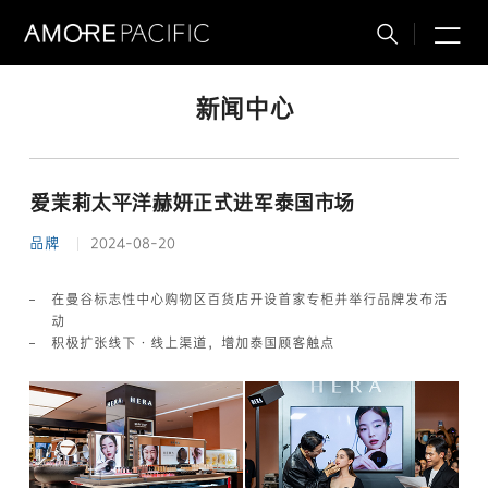
M
搜
索
新闻中心
爱茉莉太平洋赫妍正式进军泰国市场
品牌
2024-08-20
在曼谷标志性中心购物区百货店开设首家专柜并举行品牌发布活
动
积极扩张线下·线上渠道，增加泰国顾客触点