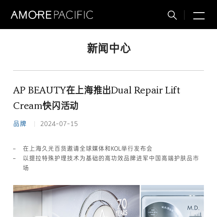
M
搜
索
新闻中心
AP BEAUTY在上海推出Dual Repair Lift
Cream快闪活动
品牌
2024-07-15
在上海久光百货邀请全球媒体和KOL举行发布会
以提拉特殊护理技术为基础的高功效品牌进军中国高端护肤品市
场