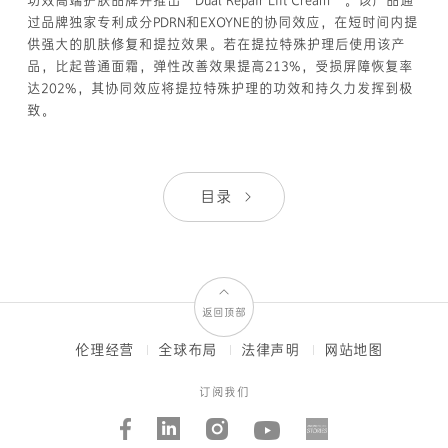
功效高端护肤品牌并推出“Dual Repair Lift Cream”。该产品通
过品牌独家专利成分PDRN和EXOYNE的协同效应，在短时间内提
供强大的肌肤修复和提拉效果。若在提拉特殊护理后使用该产
品，比起普通面霜，弹性改善效果提高213%，受损屏障恢复率
达202%，其协同效应将提拉特殊护理的功效和持久力发挥到极
致。
目录
返回顶部
伦理经营
全球布局
法律声明
网站地图
FOOTER
MENUS
订阅我们
Facebook
Linked_in
Instagram
Youtube
AMORE