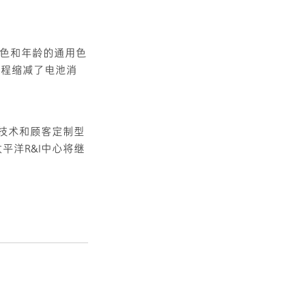
色和年龄的通用色
过程缩减了电池消
生物技术和顾客定制型
平洋R&I中心将继