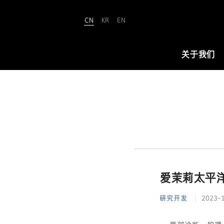
CN
KR
EN
Amorepacific
关于我们
关于我们
爱茉莉太平洋致力于“铸就美丽世界
（We Make A MORE Beautiful
World）”。承载80余年引领美与健康
的使命，正开创名为“New Beauty”
爱茉莉太平洋
的美之未来，让全世界所有人跨越年
龄、性别与文化的界限，实现属于自
研究开发
2023-
己的美丽。
查看详情