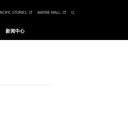
CIFIC STORIES
AMORE MALL
搜
索
新闻中心
视觉识别
企业形象识别
Arita 字体