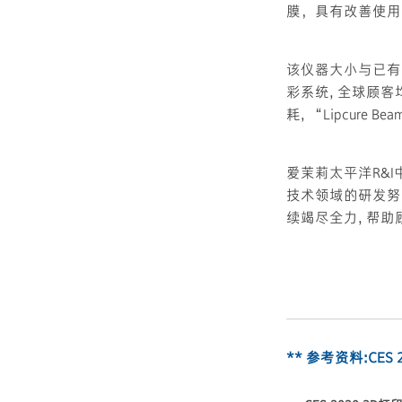
膜，具有改善使用
该仪器大小与已有
彩系统, 全球顾
耗, “Lipcur
爱茉莉太平洋R&I
技术领域的研发努
续竭尽全力, 帮
** 参考资料:CES