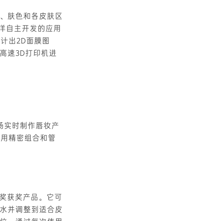
、肤色和各皮肤区
平洋自主开发的应用
计出2D面膜图
高速3D打印机进
场实时制作唇妆产
运用精密组合和管
新奖获奖产品。它可
水并调整到适合皮