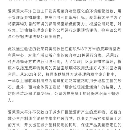
爱茉莉太平洋已自主开发实现废弃物资源化的环境经营指数，用
于管理废弃物减排、提高回收利用率等目标。爱茉莉太平洋为了
将废弃物对自然环境的影响降至最低而努力。根据公司规定，对
收集、运输和处理废弃物的公司进行定期现场评估，检查该公司
是否根据法律法规处理废弃物。
此次通过验证的爱茉莉美丽妆园在面积543平方米的废弃物回收
利用中心，对生产活动所产生的废弃物21种进行分类，采用12
种资源循环方式进行回收利用。为了实现厂区废弃物零填埋，将
原本以指定废弃物焚烧的实验室玻璃杯改用洗涤方式予以回收再
利用。从2021年起，将原本以填埋方式处理的粉尘废弃物中，
一半以上回收再利用成为铺筑柏油路等道路时用于地基工程的砂
石。此外，面向全体员工发起“厨余垃圾减量活动”的结果，人
均厨余垃圾同比减少6%，公司为提高员工的环保意识而不懈努
力。
爱茉莉太平洋不仅致力于减少厂区运营所产生的废弃物，还着力
减少生产制造全过程中排出的废弃物。以变更产品容器制造工艺
的方式，开发出在减少塑料使用的同时，保证产品质量稳定性的