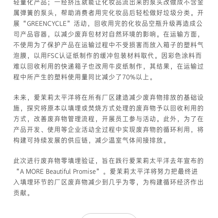
轻量化产品；一经挤压就能让化妆品流出来的泵头改做成不含金
属弹簧的泵头，帮助消费者用完化妆品后轻松做好垃圾分类。开
展“GREENCYCLE”活动，回收用完的化妆品空瓶升级再造成公
司产品容器，以减少废弃包材对自然环境的影响。在运输方面，
不使用为了保护产品在运输过程中不受损害而放入箱子的塑料气
泡膜，以用FSC认证纸制作的缓冲包装材料取代。因彩色涂料而
难以回收利用的快递箱子也改用牛皮纸制作，其结果，在运输过
程中所产生的塑料使用量同比减少了70%以上。
未来，爱茉莉太平洋将在所有厂区建造减少废弃物排放的基础设
施，探究将原本以填埋或焚烧方式处理的废弃物予以回收利用的
方式，改善废弃物管理流程，开展员工参与活动。此外，为了在
产品开发、使用等企业活动全过程中实现废弃物的循环利用，将
构建可持续发展的供应链，减少温室气体间接排放。
此次进行废弃物零填埋验证，旨在践行爱茉莉太平洋去年宣布的
“A MORE Beautiful Promise”。爱茉莉太平洋将努力把最终进
入填埋环节的厂区废弃物减少到几乎为零，为构建循环经济作出
贡献。