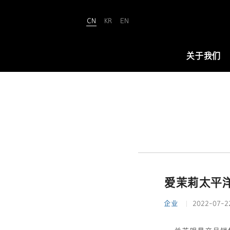
CN
KR
EN
Amorepacific
关于我们
关于我们
爱茉莉太平洋致力于“铸就美丽世界
（We Make A MORE Beautiful
World）”。承载80余年引领美与健康
的使命，正开创名为“New Beauty”
爱茉莉太平洋
的美之未来，让全世界所有人跨越年
龄、性别与文化的界限，实现属于自
企业
2022-07-2
己的美丽。
查看详情