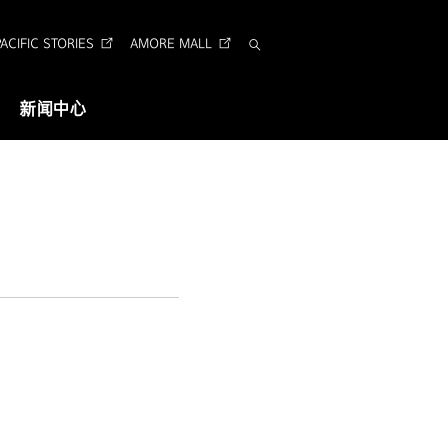
CIFIC STORIES
AMORE MALL
搜
索
新闻中心
视觉识别
企业形象识别
Arita 字体