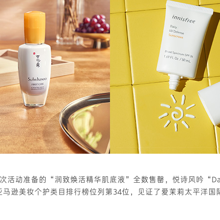
活动准备的“润致焕活精华肌底液”全数售罄，悦诗风吟“Daily UV
”也在亚马逊美妆个护类目排行榜位列第34位，见证了爱茉莉太平洋