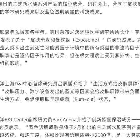
推出的兰芝新水酷系列产品的核心成分。研讨会上，分享了皮肤
的学术研究成果以及蓝色透明质酸的科技成果。
肤衰老领域知名学者、德国莱布尼茨环境医学研究所所长让·克鲁
教授，发表了关于“皮肤衰老和暴露组（Exposome）”的研究成果
是人类从出生到死亡可能暴露于环境中的所有类型的非遗传因子
肤衰老是遗传因子作用的结果，但在很大程度上受到紫外线、空
组的影响。”
洋上海D&I中心首席研究员吕辰鹏介绍了“生活方式给皮肤屏障
“皮肤压力、数字设备发出的蓝光等因素会给皮肤屏障带来负面
活方式，会促使肌肤呈现疲惫（Burn-out）状态。”
&I Center首席研究员Park An-na介绍了创新修复保湿成
a首席研究员表示，“蓝色透明质酸是将于2月推出的兰芝新水酷系列
段浓缩、精炼工序，体积比现有透明质酸小2000倍，是一大突