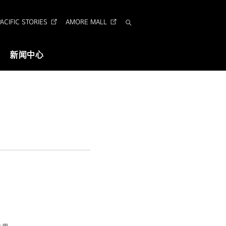
CIFIC STORIES
AMORE MALL
搜
索
新闻中心
视觉识别
企业形象识别
Arita 字体