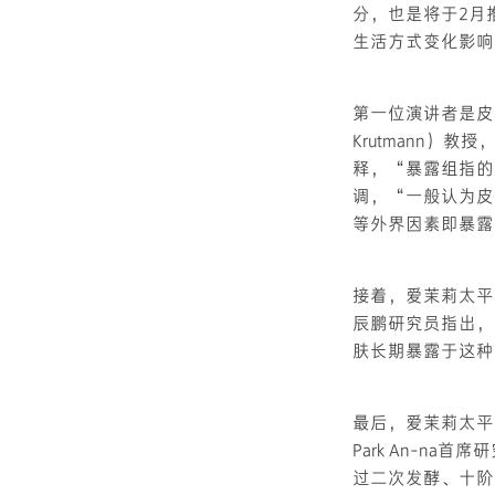
分，也是将于2月
生活方式变化影响
第一位演讲者是皮
Krutmann）
释，“暴露组指的
调，“一般认为皮
等外界因素即暴露
接着，爱茉莉太平
辰鹏研究员指出，
肤长期暴露于这种生
最后，爱茉莉太平洋R
Park An-n
过二次发酵、十阶