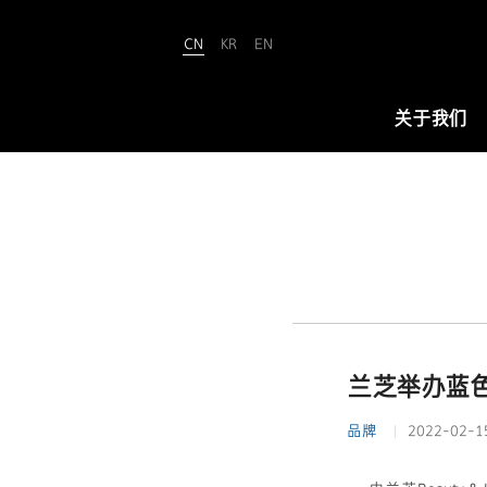
CN
KR
EN
Amorepacific
关于我们
关于我们
爱茉莉太平洋致力于“铸就美丽世界
（We Make A MORE Beautiful
World）”。承载80余年引领美与健康
的使命，正开创名为“New Beauty”
兰芝举办蓝
的美之未来，让全世界所有人跨越年
龄、性别与文化的界限，实现属于自
品牌
2022-02-1
己的美丽。
查看详情