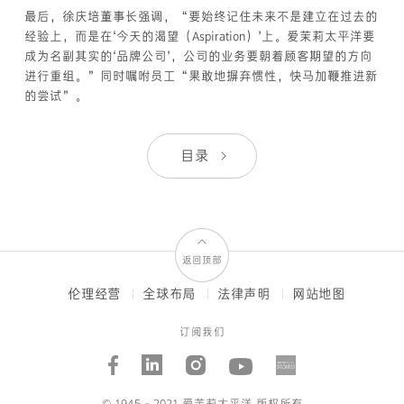
最后，徐庆培董事长强调，“要始终记住未来不是建立在过去的
经验上，而是在‘今天的渴望（Aspiration）’上。爱茉莉太平洋要
成为名副其实的‘品牌公司’，公司的业务要朝着顾客期望的方向
进行重组。”同时嘱咐员工“果敢地摒弃惯性，快马加鞭推进新
的尝试”。
目录
返回顶部
伦理经营
全球布局
法律声明
网站地图
FOOTER
MENUS
订阅我们
Facebook
Linked_in
Instagram
Youtube
AMORE
STORI
© 1945 - 2021 爱茉莉太平洋 版权所有