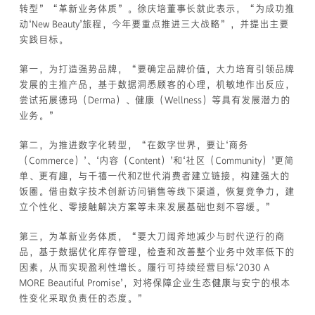
转型”“革新业务体质”。徐庆培董事长就此表示，“为成功推
动‘New Beauty’旅程，今年要重点推进三大战略”，并提出主要
实践目标。
第一，为打造强势品牌，“要确定品牌价值，大力培育引领品牌
发展的主推产品，基于数据洞悉顾客的心理，机敏地作出反应，
尝试拓展德玛（Derma）、健康（Wellness）等具有发展潜力的
业务。”
第二，为推进数字化转型，“在数字世界，要让‘商务
（Commerce）’、‘内容（Content）’和‘社区（Community）’更简
单、更有趣，与千禧一代和Z世代消费者建立链接，构建强大的
饭圈。借由数字技术创新访问销售等线下渠道，恢复竞争力，建
立个性化、零接触解决方案等未来发展基础也刻不容缓。”
第三，为革新业务体质，“要大刀阔斧地减少与时代逆行的商
品，基于数据优化库存管理，检查和改善整个业务中效率低下的
因素，从而实现盈利性增长。履行可持续经营目标‘2030 A
MORE Beautiful Promise’，对将保障企业生态健康与安宁的根本
性变化采取负责任的态度。”