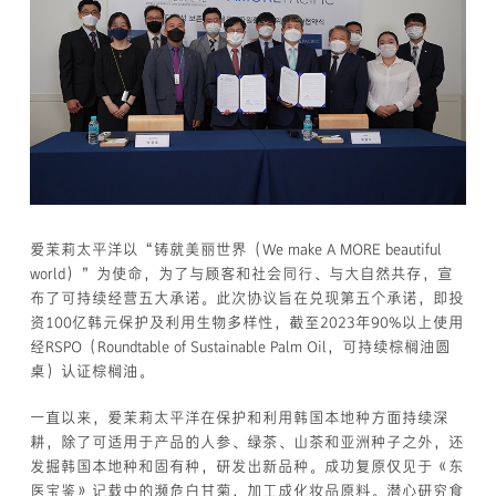
爱茉莉太平洋以“铸就美丽世界（We make A MORE beautiful
world）”为使命，为了与顾客和社会同行、与大自然共存，宣
布了可持续经营五大承诺。此次协议旨在兑现第五个承诺，即投
资100亿韩元保护及利用生物多样性，截至2023年90%以上使用
经RSPO（Roundtable of Sustainable Palm Oil，可持续棕榈油圆
桌）认证棕榈油。
一直以来，爱茉莉太平洋在保护和利用韩国本地种方面持续深
耕，除了可适用于产品的人参、绿茶、山茶和亚洲种子之外，还
发掘韩国本地种和固有种，研发出新品种。成功复原仅见于《东
医宝鉴》记载中的濒危白甘菊，加工成化妆品原料。潜心研究食