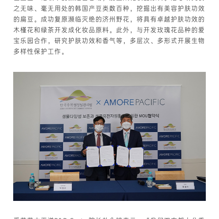
之无味、毫无用处的韩国产豆类数百种，挖掘出有美容护肤功效
的扁豆。成功复原濒临灭绝的济州野花，将具有卓越护肤功效的
木槿花和绿茶开发成化妆品原料。此外，与开发玫瑰花品种的爱
宝乐园合作，研究护肤功效和香气等，多层次、多形式开展生物
多样性保护工作。