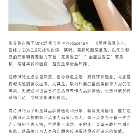
张元英在韩国Mnet选秀节目《Produce48》一出场就备受关注，
最终以IZONE成员成功出道。演唱、舞蹈和颜值兼备，以阳光健
康的形象和青春魅力享誉“完美爱豆”“ 全能型爱豆”等美
称，跨越年龄和国籍，备受全球粉丝热捧。
悦诗风吟是追求自然美，倡导绿色生活，践行环保理念，与顾客
真诚沟通的美妆品牌。尤其是，崇尚朴素的自然美而非人为的装
饰美，将鼓励和包容各种生活方式作为品牌价值，积极开展多种
营销活动，向顾客传递其理念。
悦诗风吟为了彰显其品牌价值观和形象，聘请充满自信、能打造
专属自己风格的张元英作为品牌代言人。张元英作为千禧一代当
之无愧的代表人物，将凭借不虚伪、不做作、直率干脆的气质和
形象，以品牌代言人身份向顾客传递悦诗风吟所追求的价值。