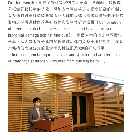
Kim Joo-won博士阐述了绿茶提取物中儿茶素、黄酮醇、多糖成
分抵御细颗粒物的功效，增加支气管纤毛运动提高防御的机制，
以及通过对细颗粒物暴露职业人群的人体适用试验进行的绿茶提
取物之呼吸道健康改善有效性和安全性研究成果（Combination
of green tea catechins, polysaccharides, and flavonol prevent
bronchial damage against fine dust）。京畿大学的申光淳教授也
分享了从人参浆果分离的多糖能激活体内免疫细胞的机制，发现
其结构为高度分支的鼠李半乳糖醛酸聚糖II的研究成果
（Immuno-stimulating mechanism and structural characteristics
of rhamnogalacturonan II isolated from ginseng berry）。