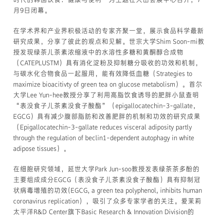
月9日闭幕。
在学术界和产业界积极活动的专家齐聚一堂，展示食品科学最新
研究成果，分享了彼此的观点和见解。世宗大学Shim Soon-mi教
授发现绿茶儿茶素浓缩液中的水溶性多糖和黄酮醇合成物
（CATEPLUSTM）具有消化淀粉及抑制糖分吸收的功效和机制，
与碳水化合物食品一起服用，能有效降低血糖（Strategies to
maximize bioacitivty of green tea on glucose metabolism）。首尔
大学Lee Yun-hee教授分享了利用高脂饮食诱导的肥胖小鼠查明
“表没食子儿茶素没食子酸酯”（epigallocatechin-3-gallate，
EGCG）具有减少腹部脂肪和改善肥胖的机制和功效的研究成果
（Epigallocatechin-3-gallate reduces visceral adiposity partly
through the regulation of beclin1-dependent autophagy in white
adipose tissues）。
在细胞研究领域，延世大学Park Jun-soo教授发表绿茶茶多酚的
主要组成成分EGCG（表没食子儿茶素没食子酸酯）具有抑制冠
状病毒增殖的功效(EGCG, a green tea polyphenol, inhibits human
coronavirus replication），吸引了众多专家学者的关注。爱茉莉
太平洋R&D Center旗下Basic Research & Innovation Division的