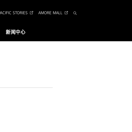
CIFIC STORIES
AMORE MALL
搜
索
新闻中心
视觉识别
企业形象识别
Arita 字体