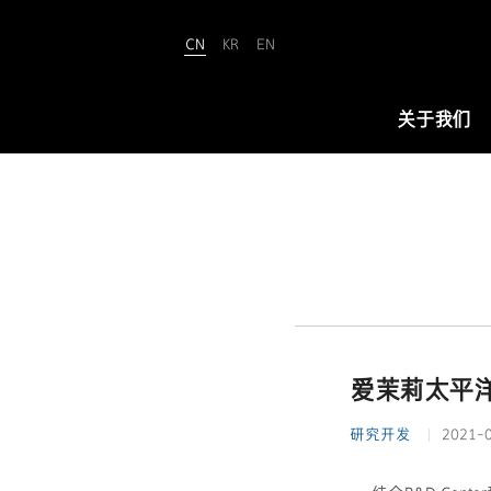
CN
KR
EN
Amorepacific
关于我们
关于我们
爱茉莉太平洋致力于“铸就美丽世界
（We Make A MORE Beautiful
World）”。承载80余年引领美与健康
的使命，正开创名为“New Beauty”
爱茉莉太平洋
的美之未来，让全世界所有人跨越年
龄、性别与文化的界限，实现属于自
研究开发
2021-
己的美丽。
查看详情