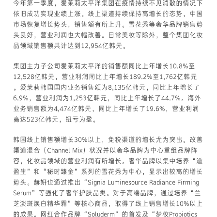
今年第一季度，爱茉莉太平洋集团在疫情持续不见消散的情况下
依旧成功实现业绩上涨。线上渠道持续保持高增长的态势，中国
市场恢复增长势头，销售额有所上升。雪花秀等奢华品牌销售势
头良好，营业利润也大幅改善。日常美妆等除外，整个集团化妆
品领域销售额共计达到12,954亿韩元。
集团主力子公司爱茉莉太平洋的销售额同比上年增长10.8%至
12,528亿韩元，营业利润同比上年增长189.2%至1,762亿韩元
。爱茉莉韩国国内业务销售额为8,135亿韩元，同比上年增长了
6.9%，营业利润为1,253亿韩元，同比上年增长了44.7%。海外
业务销售额为4,474亿韩元，同比上年增长了19.6%，营业利润
高达523亿韩元，扭亏为盈。
韩国线上销售额增长30%以上，免税渠道的增长尤为突出。改善
渠道混合（Channel Mix）状况并以奢华品牌为中心重组品牌阵
容，化妆品领域的营业利润有所增长。奢华品牌以集中培养“滋
盈生”和“秘时臻金”系列的雪花秀为中心，显示出较高的增长
势头。赫妍也通过推出“Signia Luminesource Radiance Firming
Serum”等强化了奢华护肤品类。对于高端品牌，通过培养“兰
芝淡斑焕白精华霜”等核心商品，取得了线上销售增长10%以上
的成果。网红合作品牌“Soluderm”的首发及“梦妆Probiotics