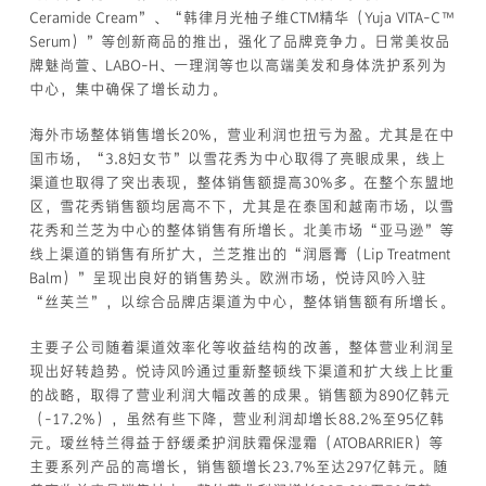
Ceramide Cream”、“韩律月光柚子维CTM精华（Yuja VITA-C™
Serum）”等创新商品的推出，强化了品牌竞争力。日常美妆品
牌魅尚萱、LABO-H、一理润等也以高端美发和身体洗护系列为
中心，集中确保了增长动力。
海外市场整体销售增长20%，营业利润也扭亏为盈。尤其是在中
国市场，“3.8妇女节”以雪花秀为中心取得了亮眼成果，线上
渠道也取得了突出表现，整体销售额提高30%多。在整个东盟地
区，雪花秀销售额均居高不下，尤其是在泰国和越南市场，以雪
花秀和兰芝为中心的整体销售有所增长。北美市场“亚马逊”等
线上渠道的销售有所扩大，兰芝推出的“润唇膏（Lip Treatment
Balm）”呈现出良好的销售势头。欧洲市场，悦诗风吟入驻
“丝芙兰”，以综合品牌店渠道为中心，整体销售额有所增长。
主要子公司随着渠道效率化等收益结构的改善，整体营业利润呈
现出好转趋势。悦诗风吟通过重新整顿线下渠道和扩大线上比重
的战略，取得了营业利润大幅改善的成果。销售额为890亿韩元
（-17.2%），虽然有些下降，营业利润却增长88.2%至95亿韩
元。瑷丝特兰得益于舒缓柔护润肤霜保湿霜（ATOBARRIER）等
主要系列产品的高增长，销售额增长23.7%至达297亿韩元。随