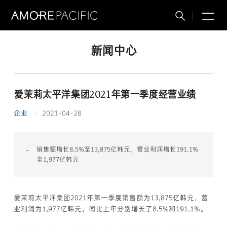
M
搜
索
新闻中心
爱茉莉太平洋集团2021年第一季度经营业绩
企业
2021-04-28
销售额增长8.5%至13,875亿韩元，营业利润增长191.1%
至1,977亿韩元
爱茉莉太平洋集团2021年第一季度销售额为13,875亿韩元，营
业利润为1,977亿韩元，同比上年分别增长了8.5%和191.1%。