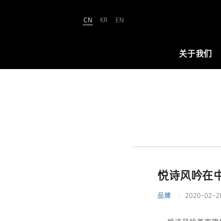
CN
KR
EN
Amorepacific
关于我们
关于我们
爱茉莉太平洋致力于“铸就美丽世界
（We Make A MORE Beautiful
World）”。承载80余年引领美与健康
的使命，正开创名为“New Beauty”
悦诗风吟在
的美之未来，让全世界所有人跨越年
龄、性别与文化的界限，实现属于自
品牌
2020-02-2
己的美丽。
查看详情