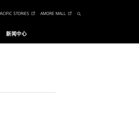
CIFIC STORIES
AMORE MALL
搜
索
新闻中心
视觉识别
企业形象识别
Arita 字体