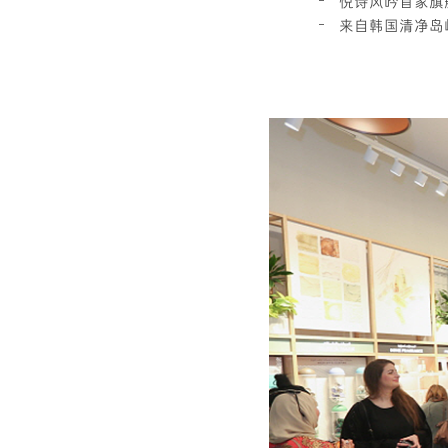
悦诗风吟首家旗
来自韩国清净岛