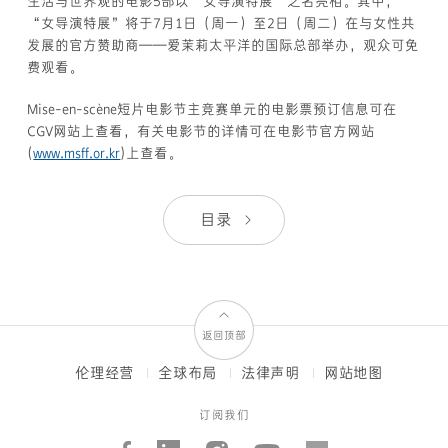
生活与世界观的电影5部以“女导演特展”之名亮相。其中，
“女导演特展”将于7月1日（周一）至2日（周二）在与女性共
发展的官方赞助商——爱茉莉太平洋的国际总部举办，观众可免
费观看。
Mise-en-scène短片电影节主竞赛单元的电影票预订信息可在
CGV网站上查看，有关电影节的详情可在电影节官方网站
(
www.msff.or.kr
)上查看。
目录
返回顶部
伦理经营
全球布局
法律声明
网站地图
FOOTER
MENUS
订阅我们
Facebook
Linked_in
Instagram
Youtube
AMORE