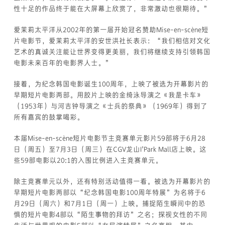
性十足的作品终于能在大屏幕上欣赏了，非常激动也很期待。”
爱茉莉太平洋从2002年的第一届开始冠名赞助Mise-en-scène短
片电影节，爱茉莉太平洋的安世洪社长表示：“我们相信对文化
艺术的真诚关注能让世界变得更美丽，我们将继续支持引领韩国
电影未来百年的电影界人士。”
接着，为纪念韩国电影诞生100周年，上映了被选为开幕影片的
早期短片电影两部。用胶片上映的金绮泳导演之《我是卡车》
（1953年）与河吉钟导演之《士兵的祭典》（1969年）得到了
所有嘉宾的鼓掌喝彩。
本届Mise-en-scène短片电影节主竞赛单元影片59部将于6月28
日（周五）至7月3日（周三）在CGV龙山I’Park Mall店上映。这
些59部电影以20:1的入围比例进入主竞赛单元。
除主竞赛单元以外，还有特别活动值得一看。被选为开幕影片的
早期短片电影两部以“纪念韩国电影100周年特展”为名将于6
月29日（周六）和7月1日（周一）上映。捕捉陌生瞬间中的恐
惧的短片电影4部以“陌生事物的拜访”之名；探视女性的不同