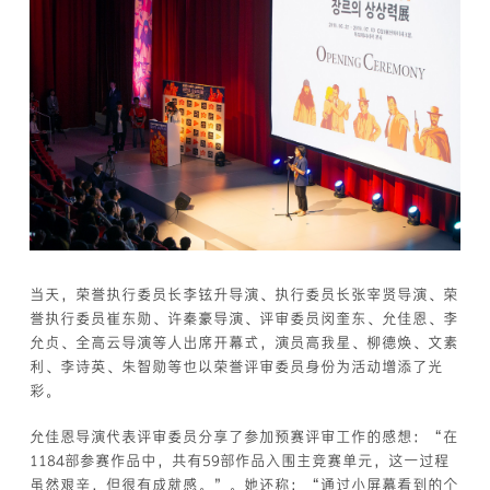
当天，荣誉执行委员长李铉升导演、执行委员长张宰贤导演、荣
誉执行委员崔东勋、许秦豪导演、评审委员闵奎东、允佳恩、李
允贞、全高云导演等人出席开幕式，演员高我星、柳德焕、文素
利、李诗英、朱智勋等也以荣誉评审委员身份为活动增添了光
彩。
允佳恩导演代表评审委员分享了参加预赛评审工作的感想：“在
1184部参赛作品中，共有59部作品入围主竞赛单元，这一过程
虽然艰辛，但很有成就感。”。她还称：“通过小屏幕看到的个