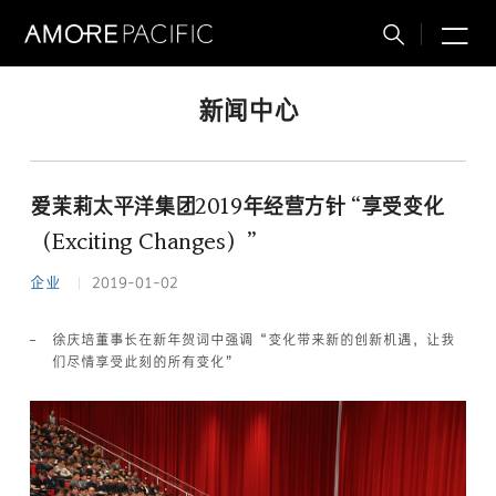
M
搜
索
新闻中心
爱茉莉太平洋集团2019年经营方针 “享受变化
（Exciting Changes）”
企业
2019-01-02
徐庆培董事长在新年贺词中强调“变化带来新的创新机遇，让我
们尽情享受此刻的所有变化”