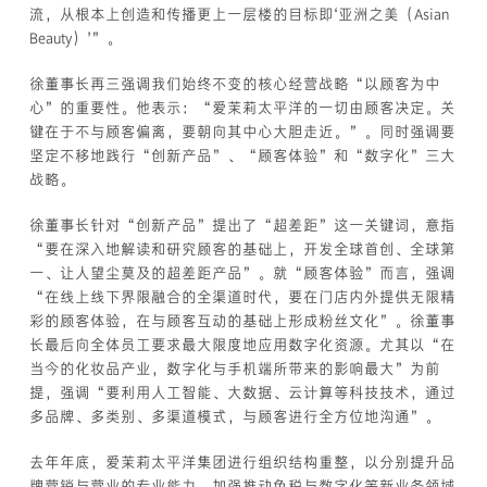
流，从根本上创造和传播更上一层楼的目标即‘亚洲之美（Asian
Beauty）’”。
徐董事长再三强调我们始终不变的核心经营战略“以顾客为中
心”的重要性。他表示：“爱茉莉太平洋的一切由顾客决定。关
键在于不与顾客偏离，要朝向其中心大胆走近。”。同时强调要
坚定不移地践行“创新产品”、“顾客体验”和“数字化”三大
战略。
徐董事长针对“创新产品”提出了“超差距”这一关键词，意指
“要在深入地解读和研究顾客的基础上，开发全球首创、全球第
一、让人望尘莫及的超差距产品”。就“顾客体验”而言，强调
“在线上线下界限融合的全渠道时代，要在门店内外提供无限精
彩的顾客体验，在与顾客互动的基础上形成粉丝文化”。徐董事
长最后向全体员工要求最大限度地应用数字化资源。尤其以“在
当今的化妆品产业，数字化与手机端所带来的影响最大”为前
提，强调“要利用人工智能、大数据、云计算等科技技术，通过
多品牌、多类别、多渠道模式，与顾客进行全方位地沟通”。
去年年底，爱茉莉太平洋集团进行组织结构重整，以分别提升品
牌营销与营业的专业能力，加强推动免税与数字化等新业务领域