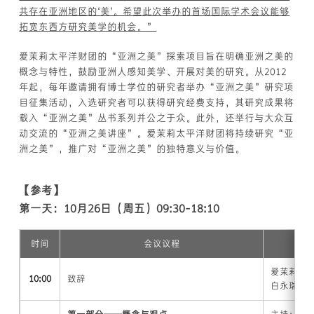
共存在亚洲地区的‘美’。希望此次举办的首场国际学术会议能够
拓宽东西方研究美学的机会。”
爱茉莉太平洋财团的“亚洲之美”探索项目旨在明确亚洲之美的
概念与特性，鼓励亚洲人感知美学、开展对美的研究。从2012
年起，每年邀请拥有博士学位的研究者举办“亚洲之美”研究项
目征集活动，入选研究者可以获得研究经费支持，其研究成果将
载入“亚洲之美”丛书系列并公之于众。此外，还举行与大众互
动交流的“亚洲之美讲座”。爱茉莉太平洋财团将持续研究“亚
洲之美”，推广对“亚洲之美”的独特意义与价值。
【参考】
第一天：10月26日（周五）09:30-18:10
时间
会议议程
爱茉莉太
10:00
致辞
白永瑞（