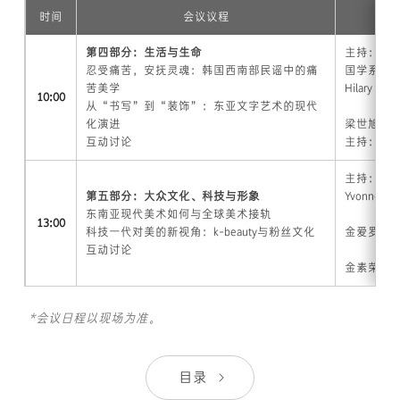
时间
会议议程
第四部分：生活与生命
主持：申
忍受痛苦，安抚灵魂：韩国西南部民谣中的痛
国学系/韩
苦美学
Hilary 
10:00
从“书写”到“装饰”：东亚文字艺术的现代
化演进
梁世旭（
互动讨论
主持：徐
主持：崔
第五部分：大众文化、科技与形象
Yvonne
东南亚现代美术如何与全球美术接轨
13:00
科技一代对美的新视角：k-beauty与粉丝文化
金爱罗（
互动讨论
金素荣（
*会议日程以现场为准。
目录