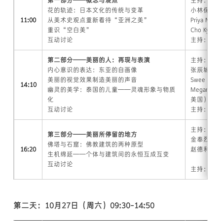
第一部分——概念与观点
主持：金
花的轨迹：日本文化的传统与变革
小林保雄
11:00
从美术史观点重新看待“亚洲之美”
Priya M
重识“空白美”
Cho K
互动讨论
主持：李
第二部分——美丽的人：再现与表演
主持：Kim
内心意识的表达：东亚的自画像
张辰城（
美丽的视觉效果制造美丽的声音
Swee L
14:10
幽灵的美学：泰国的儿童——灵魂形象与物质
Megan 
化
美国）
互动讨论
主持：金
主持：姜
第三部分——美丽所停留的地方
金奉烈（
佛塔与石窟：佛教建筑的两种原型
16:20
赵德利（中
生机绵延——个体与建筑间的永恒互成互变
互动讨论
主持：禹
第二天：10月27日（周六）09:30-14:50