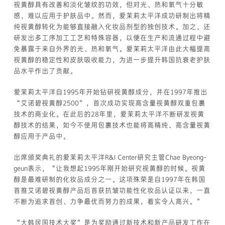
视黄醇具有改善和淡化皱纹的功效，但对光、热和氧气十分敏
感，难以应用于护肤品中。然而，爱茉莉太平洋成功研制出将精
纯视黄醇转化为能够直接融入化妆品剂型的独创技术。加之，还
研发出多工序加工工艺和特殊容器，以便在生产和流通过程中避
免暴露于来自外界的光、热和氧气。爱茉莉太平洋由此大幅提高
视黄醇的稳定性和皮肤吸收能力，为进一步提升韩国抗衰老护肤
品水平作出了贡献。
爱茉莉太平洋自1995年开始钻研视黄醇成分，并在1997年推出
“艾诺碧视黄醇2500”，首次成功实现高含量视黄醇双重包裹
技术的商业化。在此后的28年里，爱茉莉太平洋不断研发视黄
醇技术的结果，如今不使用包裹技术也能将高精纯、高含量视黄
醇应用于产品中。
出席颁奖典礼的爱茉莉太平洋R&I Center研究主管Chae Byeong-
geun表示，“让我想起1995年刚开始研究视黄醇的时候。视黄
醇是最难研制的化妆品成分之一。这项殊荣是自1997年在韩国
首推艾诺碧视黄醇产品后首获抗皱功能性化妆品认证以来，一直
不断为追求首创、力争最优而努力的成果，着实令人高兴。”
“大韩民国技术大奖”是为奖励通过新技术和新产品研发工作在