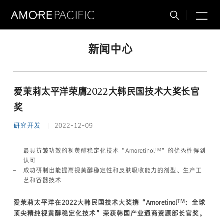
M
搜
索
新闻中心
爱茉莉太平洋荣膺2022大韩民国技术大奖长官
奖
研究开发
2022-12-09
TM
最具抗皱功效的视黄醇稳定化技术“Amoretinol
”的优秀性得到
认可
成功研制出能提高视黄醇稳定性和皮肤吸收能力的剂型、生产工
艺和容器技术
TM
爱茉莉太平洋在2022大韩民国技术大奖携“Amoretinol
：全球
顶尖精纯视黄醇稳定化技术”荣获韩国产业通商资源部长官奖。