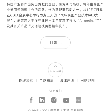
韩国产业界作出突出贡献的企业、研究所与高校，每年由韩国产
业通商资源部主办的活动。作为其配套活动之一，从12月7日起
在COEX会展中心举行为期三天的“大韩民国产业技术R&D大
TM
展”，爱茉莉太平洋在此展出本年度获奖技术“Amoretinol
”
及其有关产品“艾诺碧视黄醇精华乳”。
目录
返回顶部
伦理经营
全球布局
法律声明
网站地图
FOOTER
MENUS
订阅我们
Facebook
Linked_in
Instagram
Youtube
AMORE
STORI
© 1945 - 2021 爱茉莉太平洋 版权所有