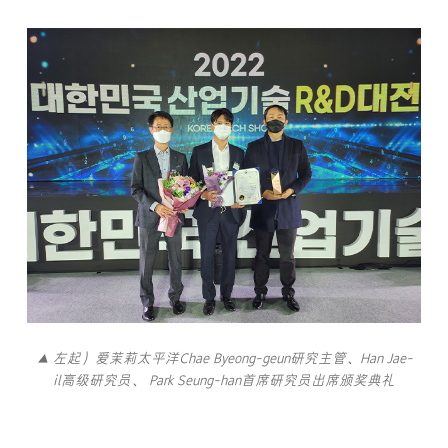
▲ 左起）爱茉莉太平洋Chae Byeong-geun研究主管、Han Jae-
il高级研究员、 Park Seung-han首席研究员出席颁奖典礼