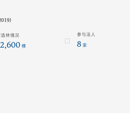
2019）
参与法人
树造林情况
8
2,600
家
棵