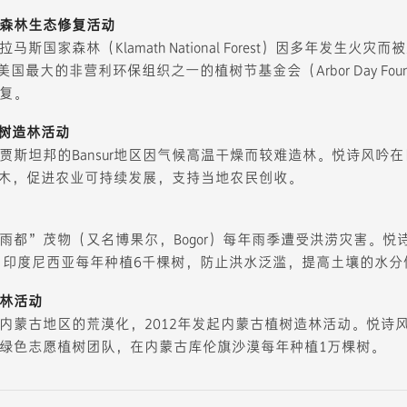
森林生态修复活动
斯国家森林（Klamath National Forest）因多年发生火
美国最大的非营利环保组织之一的植树节基金会（Arbor Day Foun
复。
植树造林活动
贾斯坦邦的Bansur地区因气候高温干燥而较难造林。悦诗风吟
种植树木，促进农业可持续发展，支持当地农民创收。
雨都”茂物（又名博果尔，Bogor）每年雨季遭受洪涝灾害。悦
）印度尼西亚每年种植6千棵树，防止洪水泛滥，提高土壤的水分
林活动
内蒙古地区的荒漠化，2012年发起内蒙古植树造林活动。悦诗
绿色志愿植树团队，在内蒙古库伦旗沙漠每年种植1万棵树。