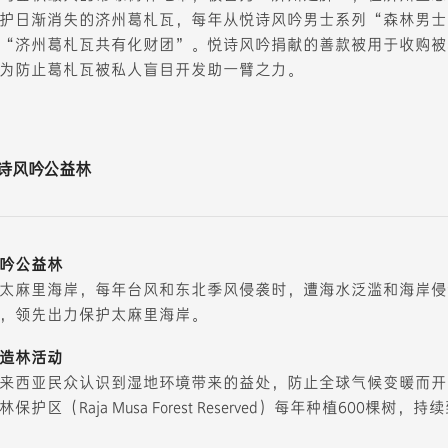
护日渐消失的济州葛札瓦，每年从悦诗风吟男士系列“森林男士
“济州葛札瓦共有化财团”。悦诗风吟捐献的善款被用于收购被
为防止葛札瓦被私人盲目开发助一臂之力。
诗风吟公益林
吟公益林
太麻里海岸，每年台风和东北季风侵袭时，遭海水泛滥和海岸侵
，领先出力保护太麻里海岸。
造林活动
来西亚民众认识到湿地环境带来的益处，防止全球气候变暖而开
护区（Raja Musa Forest Reserved）每年种植600棵树