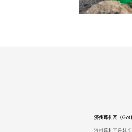
济州葛札瓦（Gotj
济州葛札瓦是韩半