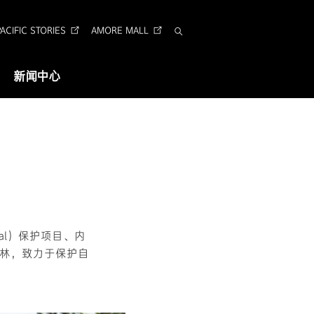
CIFIC STORIES
AMORE MALL
搜
索
新闻中心
视觉识别
企业形象识别
Arita 字体
al）保护项目、内
林，致力于保护自