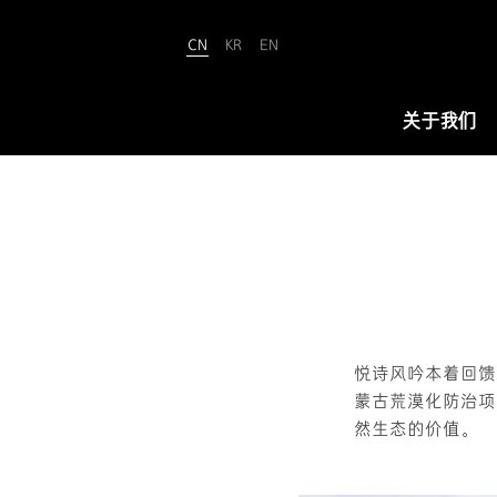
CN
KR
EN
Amorepacific
关于我们
关于我们
爱茉莉太平洋致力于“铸就美丽世界
（We Make A MORE Beautiful
World）”。承载80余年引领美与健康
的使命，正开创名为“New Beauty”
悦诗风吟本着回馈
的美之未来，让全世界所有人跨越年
蒙古荒漠化防治项
龄、性别与文化的界限，实现属于自
然生态的价值。
己的美丽。
查看详情