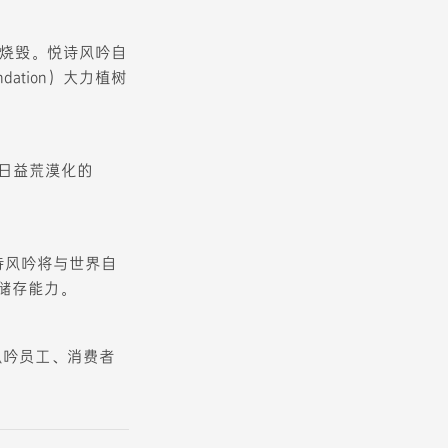
灾而被烧毁。悦诗风吟自
dation）大力植树
在日益荒漠化的
诗风吟将与世界自
储存能力。
风吟员工、消费者