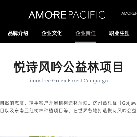
AMOREPA
品牌介绍
企业文化
企业责任
职业生涯
悦诗风吟公益林项目
Amorepacific
研究与创新
创业故事
研发
innisfree Green Forest Campaign
历史沿革
供应链管理(SCM)
自然的态度，携手客户开展植树造林活动。济州葛札瓦（Gotjaw
我们的价值观
目以及东南亚红树林种植项目等，在世界各地打造悦诗风吟公益
全域长寿科学