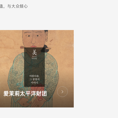
值，与大众倾心
爱茉莉太平洋财团