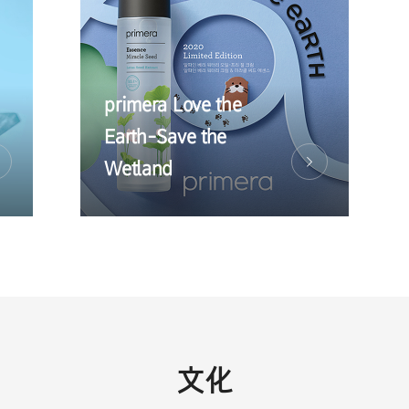
primera Love the
Earth-Save the
Wetland
文化