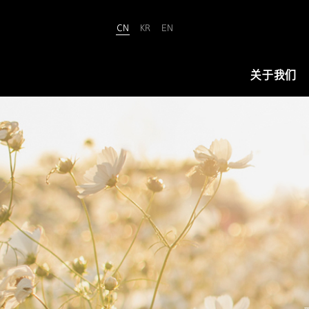
CN
KR
EN
Amorepacific
关于我们
关于我们
爱茉莉太平洋致力于“铸就美丽世界
（We Make A MORE Beautiful
World）”。承载80余年引领美与健康
的使命，正开创名为“New Beauty”
的美之未来，让全世界所有人跨越年
龄、性别与文化的界限，实现属于自
己的美丽。
查看详情