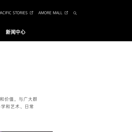
CIFIC STORIES
AMORE MALL
搜
索
新闻中心
视觉识别
企业形象识别
Arita 字体
和价值，与广大群
科学和艺术、日常