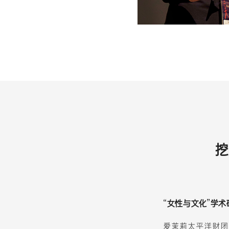
挖
“女性与文化”学
爱茉莉太平洋财团