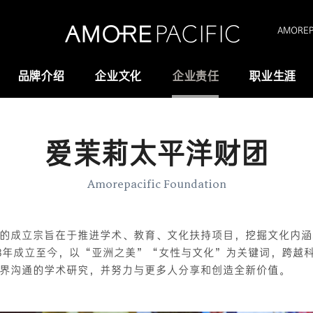
AMOREPA
品牌介绍
企业文化
企业责任
职业生涯
爱茉莉太平洋财团
Amorepacific
研究与创新
创业故事
研发
Amorepacific Foundation
历史沿革
供应链管理(SCM)
的成立宗旨在于推进学术、教育、文化扶持项目，挖掘文化内涵
我们的价值观
73年成立至今，以“亚洲之美”“女性与文化”为关键词，跨越
全域长寿科学
界沟通的学术研究，并努力与更多人分享和创造全新价值。