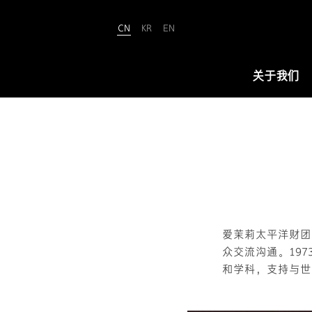
CN
KR
EN
Amorepacific
关于我们
关于我们
爱茉莉太平洋致力于“铸就美丽世界
（We Make A MORE Beautiful
World）”。承载80余年引领美与健康
的使命，正开创名为“New Beauty”
爱茉莉太平洋财团
的美之未来，让全世界所有人跨越年
众交流沟通。19
龄、性别与文化的界限，实现属于自
和学科，支持与世
己的美丽。
查看详情