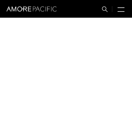
M
搜
索