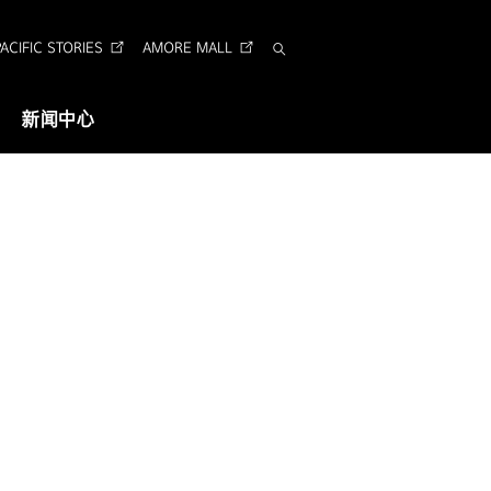
CIFIC STORIES
AMORE MALL
搜
索
新闻中心
视觉识别
企业形象识别
Arita 字体