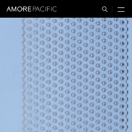
M
搜
索