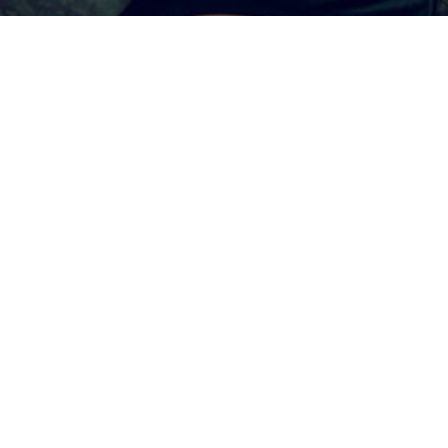
灵感来自深林的感性香调可持续性品牌
Longtake是可持续性生活方式品牌。
为消费者提供精心设计
的高功效产品与留香持久的感官香氛是LONGTAKE的品牌宗
旨。
Visit and Follow Us
Longtake的更多详情可点击下列网址查看。
点击进入品牌官网