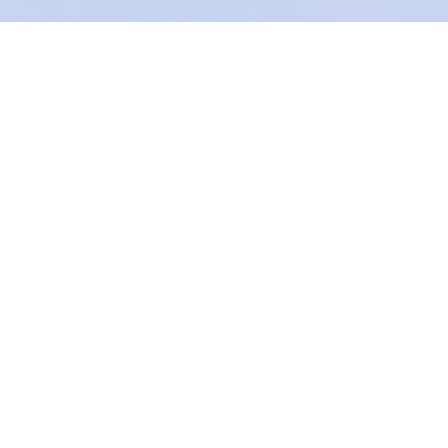
奇想点亮前沿之美
OPEN TO WONDER.
「假如」
简单两个字却有无限可能
「假如」给了护肤科技一直渴求的创新更迭
让我们惊喜，
使我们好奇
更令我们思路大开
抵达无人之境 探索前沿创新
「假如」我们把整瓶面霜融入精华水之中？
「假如」我们
让润唇膏与睡眠面膜精彩碰撞？
「假如」我们能分解玻尿
酸让微分子深入肌肤*？
「假如」具有化繁为简的力量
肆意由我 打破墨守成规
给我
们无限可能
美得毫不费力 感受真实自我
我们寻问 “假如”仅仅只是一个开始
当我们越是心怀奇想