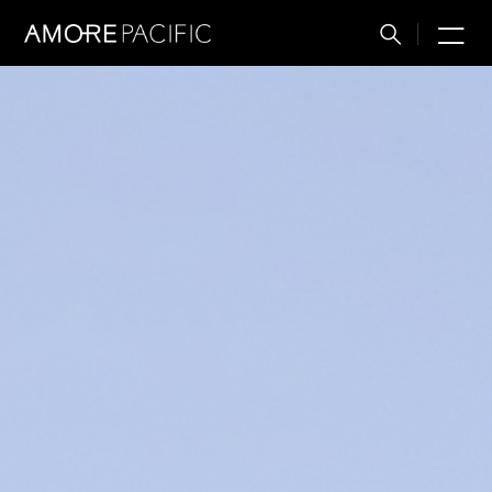
M
搜
索