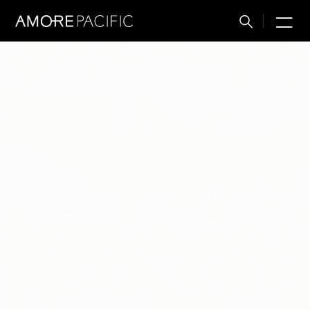
M
搜
索