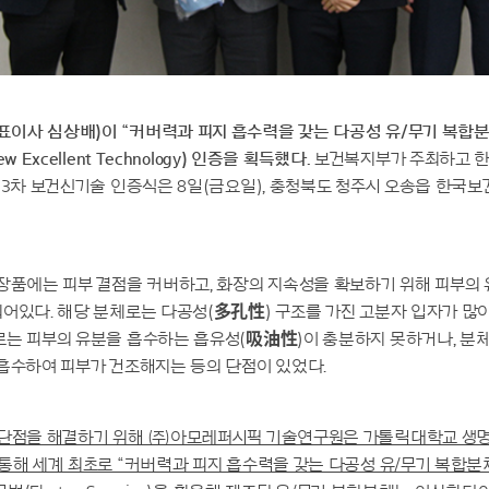
이사 심상배)이 “커버력과 피지 흡수력을 갖는 다공성 유/무기 복합
 Excellent Technology) 인증을 획득했다.
보건복지부가 주최하고 
제3차 보건신기술 인증식은 8일(금요일), 충청북도 청주시 오송읍 한
장품에는 피부 결점을 커버하고, 화장의 지속성을 확보하기 위해 피부의
어있다. 해당 분체로는 다공성(多孔性) 구조를 가진 고분자 입자가 많이
로는 피부의 유분을 흡수하는 흡유성(吸油性)이 충분하지 못하거나, 분
흡수하여 피부가 건조해지는 등의 단점이 있었다.
 단점을 해결하기 위해 ㈜아모레퍼시픽 기술연구원은 가톨릭대학교 생
통해 세계 최초로 “커버력과 피지 흡수력을 갖는 다공성 유/무기 복합분