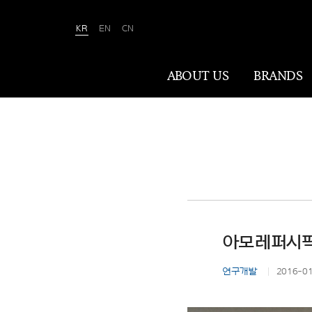
KR
EN
CN
Amorepacific
ABOUT US
BRANDS
ABOUT US
아모레퍼시픽은 ‘사람을 아름답게, 세상을
아름답게(We Make A MORE Beautiful
World)’ 합니다. 80여 년간 아름다움과
건강을 이끌어온 소명을 바탕으로, 이제는
아모레퍼시픽,
나이·성별·문화에 상관없이 전 세계 모든
이가 자신만의 아름다움을 실현할 수
연구개발
2016-0
있도록 ‘New Beauty’라는 아름다움의
미래를 만들어갑니다.