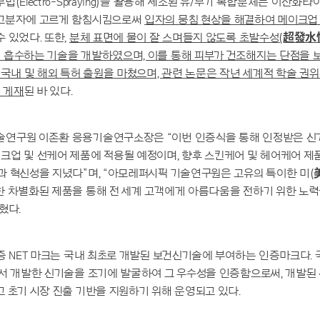
법(Electro-Spraying)을 활용해 제조된 유/무기 복합분체는 이산화타이
고분자에 고르게 함침시킴으로써
입자의 뭉침 현상을 해결하여 메이크업
수 있었다. 또한,
분체 표면에 물이 잘 스며들지 않도록 초발수성(超發水
 흡수하는 기술을 개발하였으며, 이를 통해 피부가 건조해지는 단점을 
국내 및 해외 특허 출원을 마쳤으며, 관련 논문은 작년 세계적 학술 권위지인 J
 에 게재
된 바 있다.
연구원 이존환 응용기술연구소장은 “이번 인증식을 통해 인정받은 신
업 및 선케어 제품에 적용될 예정이며, 향후 스킨케어 및 헤어케어 제
 혁신성을 지녔다”며, “아모레퍼시픽 기술연구원은 고유의 특이한 미(
한 차별화된 제품을 통해 전 세계 고객에게 아름다움을 전하기 위한 노
혔다.
증 NET 마크는 국내 최초로 개발된 보건신기술에 부여하는 인증마크다. 
에서 개발한 신기술을 조기에 발굴하여 그 우수성을 인증함으로써, 개발된
 초기 시장 진출 기반을 지원하기 위해 운영되고 있다.