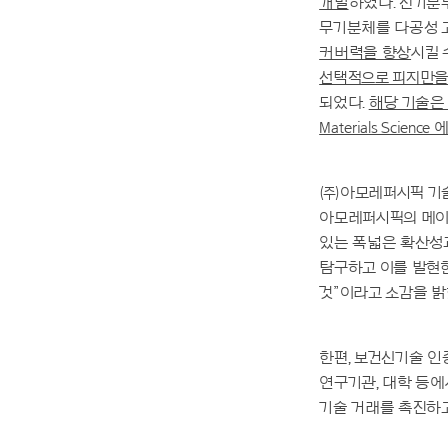
개발
하였다. 전기분무
무기분체를 다공성 
커버력을 향상
시킬 
선택적으로 피지만을
되었다.
해당 기술은 
Materials Science
㈜아모레퍼시픽 기술
아모레퍼시픽의 메이크
있는 폭넓은 확산성과
탐구하고 이를 발현
것”이라고 소감을 밝
한편, 보건신기술 인
연구기관, 대학 등
기술 거래를 촉진하고