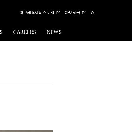
아모레퍼시픽 스토리
아모레몰
Total
Search
S
CAREERS
NEWS
n
Visual
Identity
CI
아리따 글꼴