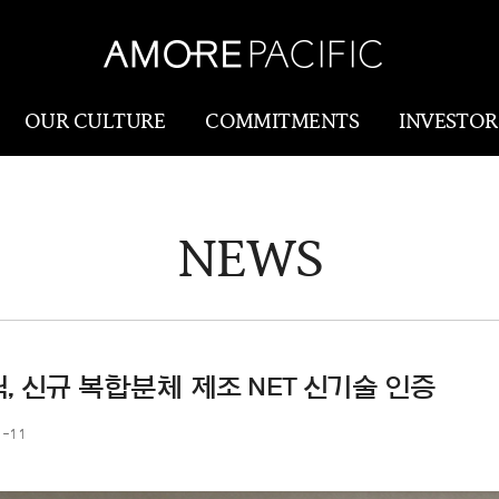
OUR CULTURE
COMMITMENTS
INVESTOR
NEWS
Amorepacific
Research & Innovatio
Our Story
연구개발
Our History
생산물류(SCM)
Our Values
 신규 복합분체 제조 NET 신기술 인증
Holistic Longevity
1-11
Solution