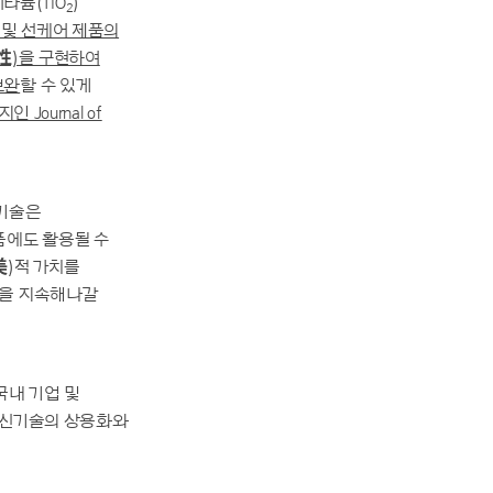
타늄(TiO
)
2
 및 선케어 제품의
性)을 구현하여
보완
할 수 있게
ournal of
기술은
품에도 활용될 수
美)적 가치를
력을 지속해나갈
국내 기업 및
 신기술의 상용화와