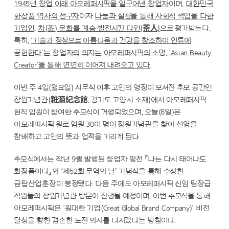
1945년 창업 이래 아모레퍼시픽을 일구어낸 창업자
이며,
대한민국
화장품 역사의 선구자
이자
나눔과 실천을 통해 사회적 책임을 다한
기업인,
차(茶) 문화를 계승∙발전시킨 다인(茶人)
으로 평가받는다.
특히,
‘기술과 정성으로 아름다움과 건강을 창조하여 인류에
공헌한다’는 창업자의 의지는 아모레퍼시픽의 소명, ‘Asian Beauty
Creator’을 통해 면면히 이어져 내려오고 있다
.
이번 주 4일(월요일) 시무식 이후 고인의 영정이 모셔진 추모 공간인
장원기념관(粧源紀念館, 경기도 고양시 소재)에서 아모레퍼시픽
현직 임원이 참여한 추모식이 거행되었으며, 오늘(8일)은
아모레퍼시픽 원로 임원 30여 명이 장원기념관을 찾아 선영을
참배하고 고인의 뜻과 업적을 기리게 된다.
추모식에서는 작년 9월 발행된 창업자 평전 『나는 다시 태어나도
화장품이다』와 ‘제52회 무역의 날’ 기념식을 통해 수상한
금탑산업훈장이 봉정됐다. 다음 주에도 아모레퍼시픽 신임 팀장급
직원들의 장원기념관 방문이 진행될 예정이며, 이번 추모식을 통해
아모레퍼시픽은 ‘원대한 기업(Great Global Brand Company)’ 비전
달성을 향한 겸손한 도전 의지를 다지겠다는 방침이다.