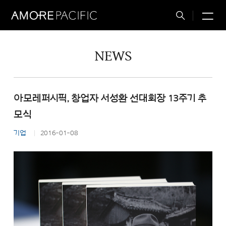
M
Total
Search
NEWS
아모레퍼시픽, 창업자 서성환 선대회장 13주기 추
모식
기업
2016-01-08