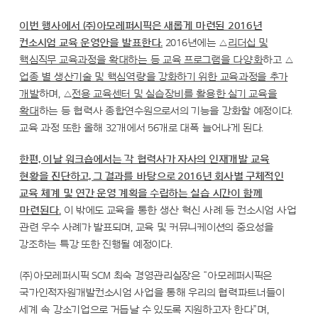
이번 행사에서 ㈜아모레퍼시픽은 새롭게 마련된 2016년
컨소시엄 교육 운영안을 발표한다.
2016년에는 △
리더십 및
핵심직무 교육과정을 확대하는 등 교육 프로그램을 다양화
하고 △
업종 별 생산기술 및 핵심역량을 강화하기 위한 교육과정을 추가
개발
하며, △
전용 교육센터 및 실습장비를 활용한 실기 교육을
확대
하는 등 협력사 종합연수원으로서의 기능을 강화할 예정이다.
교육 과정 또한 올해 32개에서 56개로 대폭 늘어나게 된다.
한편, 이날 워크숍에서는 각 협력사가 자사의 인재개발 교육
현황을 진단하고, 그 결과를 바탕으로 2016년 회사별 구체적인
교육 체계 및 연간 운영 계획을 수립하는 실습 시간이 함께
마련된다.
이 밖에도 교육을 통한 생산 혁신 사례 등 컨소시엄 사업
관련 우수 사례가 발표되며, 교육 및 커뮤니케이션의 중요성을
강조하는 특강 또한 진행될 예정이다.
㈜아모레퍼시픽 SCM 최숙 경영관리실장은 “아모레퍼시픽은
국가인적자원개발컨소시엄 사업을 통해 우리의 협력파트너들이
세계 속 강소기업으로 거듭날 수 있도록 지원하고자 한다”며,