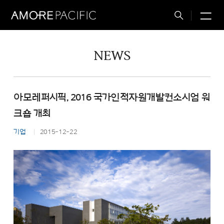
M
Total
Search
NEWS
아모레퍼시픽, 2016 국가인적자원개발컨소시엄 워
크숍 개최
기업
2015-12-22