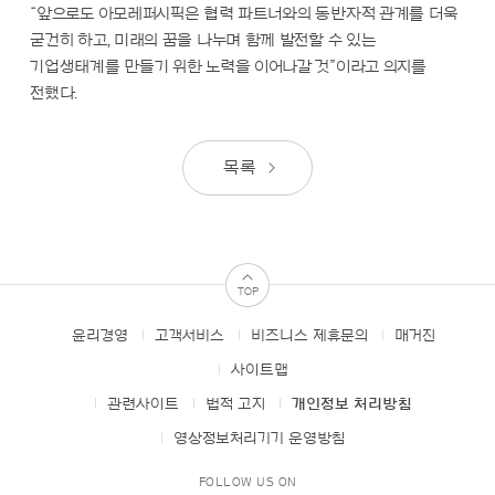
“앞으로도 아모레퍼시픽은 협력 파트너와의 동반자적 관계를 더욱
굳건히 하고, 미래의 꿈을 나누며 함께 발전할 수 있는
기업생태계를 만들기 위한 노력을 이어나갈 것”이라고 의지를
전했다.
목록
TOP
윤리경영
고객서비스
비즈니스 제휴문의
매거진
FOOTER
MENUS
사이트맵
관련사이트
법적 고지
개인정보 처리방침
영상정보처리기기 운영방침
FOLLOW US ON