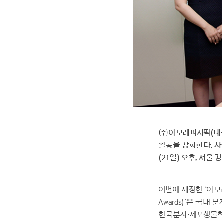
㈜아모레퍼시픽(대표
활동을 강화한다. 사
(21일) 오후, 서
이번에 제정한 ‘아모레퍼시
Awards)’은 국
한국분자·세포생물학