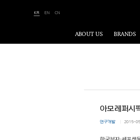
KR
EN
CN
Amorepacific
ABOUT US
BRANDS
ABOUT US
아모레퍼시픽은 ‘사람을 아름답게, 세상을
아름답게(We Make A MORE Beautiful
World)’ 합니다. 80여 년간 아름다움과
건강을 이끌어온 소명을 바탕으로, 이제는
아모레퍼시픽
나이·성별·문화에 상관없이 전 세계 모든
이가 자신만의 아름다움을 실현할 수
연구개발
2015-0
있도록 ‘New Beauty’라는 아름다움의
미래를 만들어갑니다.
한국분자·세포생물