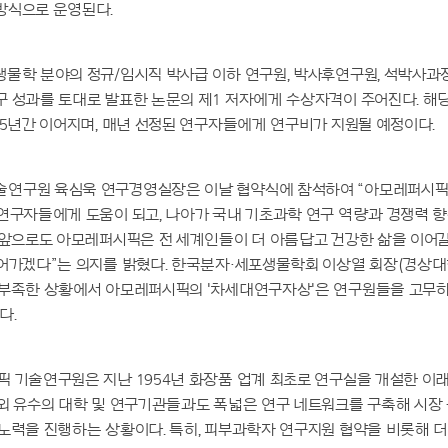
방식으로 운영된다.
물학 분야의 정규/임시직 박사급 이하 연구원, 박사후연구원, 석박사과정
 성과를 토대로 발표한 논문의 제1 저자에게 수상자격이 주어진다. 해
 5년간 이어지며, 매년 선정된 연구자들에게 연구비가 지원될 예정이다.
술연구원 육심욱 연구경영실장은 이날 협약식에 참석하여 “아모레퍼시픽
연구자들에게 도움이 되고, 나아가 국내 기초과학 연구 역량과 경쟁력 향
“앞으로도 아모레퍼시픽은 전 세계인들이 더 아름답고 건강한 삶을 이어갈
어가겠다”는 의지를 밝혔다. 한국분자·세포생물학회 이상열 회장(경상대
 부족한 상황에서 아모레퍼시픽의 '차세대연구자상'은 연구원들을 고무하
다.
 기술연구원은 지난 1954년 화장품 업계 최초로 연구실을 개설한 이래
내외 유수의 대학 및 연구기관들과도 폭넓은 연구 네트워크를 구축해 시장
노력을 진행하는 상황이다. 특히, 피부과학자 연구지원 협약을 비롯해 더