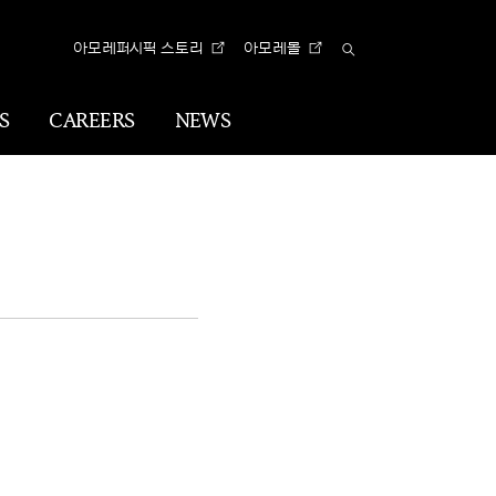
아모레퍼시픽 스토리
아모레몰
Total
Search
S
CAREERS
NEWS
n
Visual
Identity
CI
아리따 글꼴