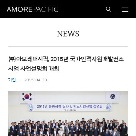
M
Total
Search
NEWS
㈜아모레퍼시픽, 2015년 국가인적자원개발컨소
시엄 사업설명회 개최
기업
2015-04-30