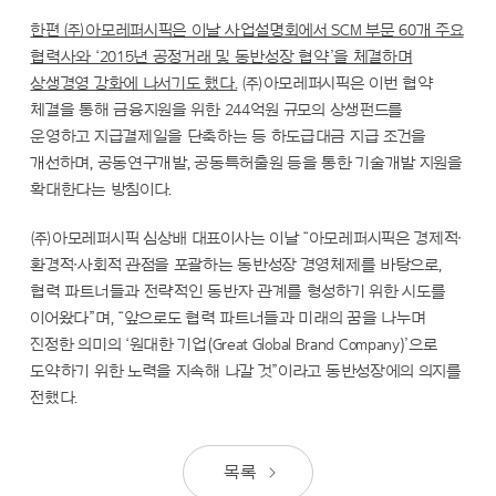
한편 ㈜아모레퍼시픽은 이날 사업설명회에서 SCM 부문 60개 주요
협력사와 ‘2015년 공정거래 및 동반성장 협약’을 체결하며
상생경영 강화에 나서기도 했다.
㈜아모레퍼시픽은 이번 협약
체결을 통해 금융지원을 위한 244억원 규모의 상생펀드를
운영하고 지급결제일을 단축하는 등 하도급대금 지급 조건을
개선하며, 공동연구개발, 공동특허출원 등을 통한 기술개발 지원을
확대한다는 방침이다.
㈜아모레퍼시픽 심상배 대표이사는 이날 “아모레퍼시픽은 경제적∙
환경적∙사회적 관점을 포괄하는 동반성장 경영체제를 바탕으로,
협력 파트너들과 전략적인 동반자 관계를 형성하기 위한 시도를
이어왔다”며, “앞으로도 협력 파트너들과 미래의 꿈을 나누며
진정한 의미의 ‘원대한 기업(Great Global Brand Company)’으로
도약하기 위한 노력을 지속해 나갈 것”이라고 동반성장에의 의지를
전했다.
목록