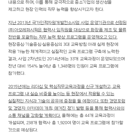
내용으로 하며, 이를 통해 궁극적으로 중소기업의 생산성을
제고하고 현장 인력의 직무 능력을 향상시키고자 한다.
지난 2013년 국가인적자원개발컨소시엄 사업 운영기관으로 선정된
㈜아모레퍼시픽은 협력사 임직원을 대상으로 화장품 제조 및 물류
전반을 포괄하는 직무 능력 향상 프로그램을 운영해오고 있다.
현장중심∙기술중심∙실용중심의 3대 교육방침 아래 실제 현장에
적용 가능한 체계적이고 실질적인 교육 프로그램 구축에 노력한
결과, 사업 2차년도인 2014년에는 33개 교육과정이 운영되었으며
전년 대비 154% 늘어난 총 1,348명의 인원이 교육 프로그램에
참가했다.
2015년에는 리더십 및 핵심직무교육과정을 신규 개설하고, 교육
프로그램 내 실습 비중을 높이는 등 현장에서 적용될 수 있는
실질적인 지식과 기술의 공유에 중점을 둘 예정이다. 또한 경영포럼
및 경영자 아카데미 개최, 매거진 정기 발행 등을 통해 협력사와의
소통 채널을 강화할 계획이다.
올해에는 총 44개 교육과정이
개설되며, 238개 협력사 총 1,920여 명이 교육 프로그램에 참가할
것으로 예상된다.