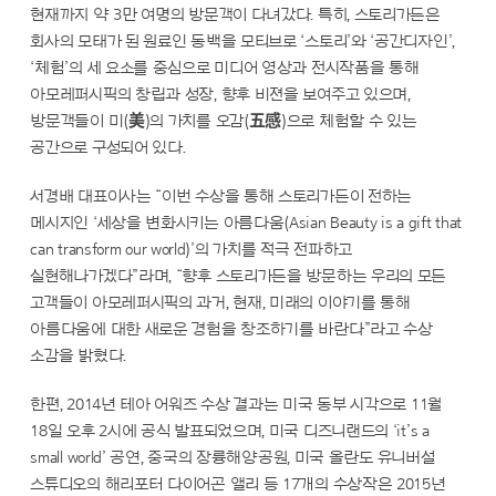
현재까지 약 3만 여명의 방문객이 다녀갔다. 특히, 스토리가든은
회사의 모태가 된 원료인 동백을 모티브로 ‘스토리’와 ‘공간디자인’,
‘체험’의 세 요소를 중심으로 미디어 영상과 전시작품을 통해
아모레퍼시픽의 창립과 성장, 향후 비젼을 보여주고 있으며,
방문객들이 미(美)의 가치를 오감(五感)으로 체험할 수 있는
공간으로 구성되어 있다.
서경배 대표이사는 “이번 수상을 통해 스토리가든이 전하는
메시지인 ‘세상을 변화시키는 아름다움(Asian Beauty is a gift that
can transform our world)’의 가치를 적극 전파하고
실현해나가겠다”라며, “향후 스토리가든을 방문하는 우리의 모든
고객들이 아모레퍼시픽의 과거, 현재, 미래의 이야기를 통해
아름다움에 대한 새로운 경험을 창조하기를 바란다”라고 수상
소감을 밝혔다.
한편, 2014년 테아 어워즈 수상 결과는 미국 동부 시각으로 11월
18일 오후 2시에 공식 발표되었으며, 미국 디즈니랜드의 ‘it’s a
small world’ 공연, 중국의 장륭해양공원, 미국 올란도 유니버설
스튜디오의 해리포터 다이어곤 앨리 등 17개의 수상작은 2015년