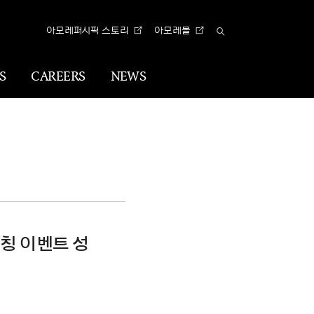
아모레퍼시픽 스토리
아모레몰
Total
Search
S
CAREERS
NEWS
n
Visual
Identity
CI
아리따 글꼴
론칭 이벤트 성