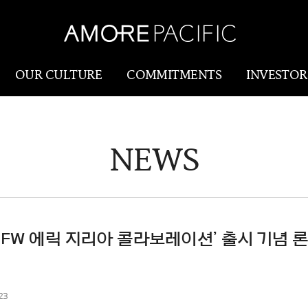
OUR CULTURE
COMMITMENTS
INVESTOR
NEWS
Amorepacific
Research & Innovatio
Our Story
연구개발
Our History
생산물류(SCM)
Our Values
16 FW 에릭 지리아 콜라보레이션’ 출시 기념 
Holistic Longevity
Solution
23