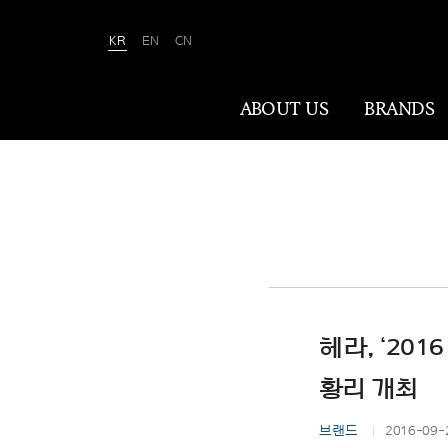
KR
EN
CN
Amorepacific
ABOUT US
BRANDS
ABOUT US
아모레퍼시픽은 ‘사람을 아름답게, 세상을
아름답게(We Make A MORE Beautiful
World)’ 합니다. 80여 년간 아름다움과
건강을 이끌어온 소명을 바탕으로, 이제는
헤라, ‘20
나이·성별·문화에 상관없이 전 세계 모든
이가 자신만의 아름다움을 실현할 수
황리 개최
있도록 ‘New Beauty’라는 아름다움의
미래를 만들어갑니다.
브랜드
2016-09-