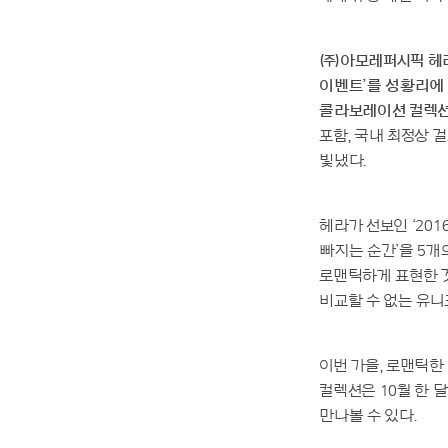
㈜아모레퍼시픽 헤라는
이벤트’를 성황리에 
콜라보레이션 컬렉션
포함, 국내 최정상 
빛냈다.
헤라가 선보인 ‘20
빠지는 순간’을 5개
로맨틱하게 표현한 
비교할 수 없는 유니
이번 가을, 로맨틱한
컬렉션은 10월 한 
만나볼 수 있다.