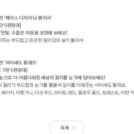
렉션 ‘페이스 디자이닝 블러셔’
4만 5천원대]
장밋빛, 수줍은 마음을 표현해 보세요!
어주는 부드럽고 은은한 컬러감의 실키 블러셔
션 ‘아이섀도 팔레트’
격: 7만 5천원대]
 눈으로 더 아름다워진 세상의 컬러를 눈가에 담아보세요!
지 컬러가 부드럽게 눈가를 물들여 깊이를 더해주는 아이섀도 팔레트.
 베이지, 마호가니, 다크 우드, 라이트 샌드, 옐로우 골드, 포레스트, 어반 
목록