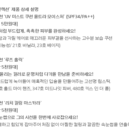
컬렉션’ 제품 상세 설명
 ‘UV 미스트 쿠션 울트라 모이스처’ (SPF34/PA++)
: 5만원대]
처럼 부드럽게, 촉촉한 피부를 완성하세요!
함과 각질 케어로 매끄러운 피부결을 선사하는 고수분 보습 쿠션
기능성/ 21호 바닐라, 23호 베이지)
션 ‘루즈 홀릭’
만 5천원대]
어울리는 컬러로 운명처럼 다가올 만남을 준비하세요!
부드럽게 녹아들어 매혹적인 입술을 만들어주는 고선명 립스틱.
7호 홀드 마이 핸즈, 347호 미드나잇 피버, 480호 키스 인 더 폴)
션 ‘리치 컬링 마스카라’
만 5천원대]
눈썹으로 그의 시선을 한번에 사로잡으세요!
세하고 힘있게 잡아주어 처짐 없이 아찔한 컬링과 깔끔한 속눈썹을 연출