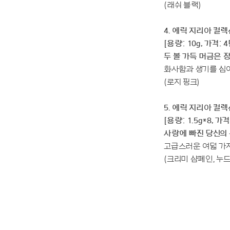
(래쉬 블랙)
4. 에릭 지리아 컬
[용량: 10g, 가격: 
두 볼 가득 머금은 
화사함과 생기를 심
(로지 핑크)
5. 에릭 지리아 컬렉
[용량: 1.5g*8, 가
사랑에 빠진 당신의
고급스러운 여덟 가
(크리미 샴폐인, 누드