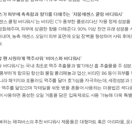
스가 피부에 촉촉함과 향기를 더해주는 ‘자몽에센스 쿨링 바디워시’
센스 쿨링 바디워시’는 비타민 C가 풍부한 플로리다산 자몽 정제 성분을
화해주며, 피부에 상큼한 향을 더해준다. 90% 이상 천연 유래 성분을
내며, 농축 에센스 오일이 피부 표면에 오일 장벽을 형성하여 샤워 후에
.
 땐 시원하게 맥주샤워 ‘비어스파 바디워시’
 바디워시’는 국내 최초로 맥주 추출물과 벨기에산 홉 추출물을 주 성분
풍부하게 함유된 항산화 물질 폴리페놀과 엽산, 비타민 B6 등이 피부를
아니라 패키지와 포뮬러도 맥주를 닮아 호기심을 자극하는데, 세정성분과 
짜 맥주를 닮았으며 칵테일을 섞듯 병을 흔들어 사용하는 미용법은 색다
어 사용하면 풍성한 오일 거품을 담은 입욕제로도 사용 가능해 더욱 특
복하는 해피바스의 추천 바디워시 제품들은 대형마트 혹은 아리따움, 온