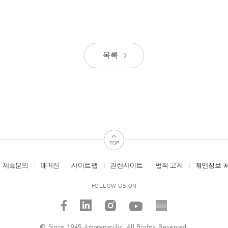
목록
TOP
 제휴문의
매거진
사이트맵
관련사이트
법적 고지
개인정보 
FOLLOW US ON
facebook
linked_in
instagram
youtube
AMORE
STORI
© Since 1945 Amorepacific, All Rights Reserved.