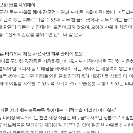
지근한 물로 샤워해야
근한 물로 샤워를 해야 땀구멍이 열려 노폐물 배출이 용이하다. 마무리로
 탄력 있는 피부로 가꿀 수 있다. 너무 찬 물로 씻거나, 너무 뜨거운 물
 만들기 때문에 신진대사에 도움이 되지 않으며, 오히려 샤워 후 체온이
물로 신체의 긴장을 풀어주면 잠도 더 잘 온다.
른 바디워시 제품 사용하면 피부 관리에 도움
어를 구분해 화장품을 사용하듯, 바디워시도 아침•저녁을 구분해 사용하
출되어 땀과 피지 등 노폐물을 씻어내야 하는 저녁에는 세정력이 좋은 
뽀득 씻어내고 나면 더위로 인한 불쾌감까지 씻겨 내려간 듯 상쾌하다. 
쾌하게 아침을 시작할 수 있도록 자극이 적고 보습성분과 향기가 있는 바
노폐물 제거에는 뽀득뽀득 씻어내는 ‘퍼펙트솝 너리싱 바디워시’
 너리싱 바디워시’는 천연 세정 식물인 비누풀의 사포닌 성분으로 조밀
구석 노폐물을 말끔하게 제거하며, 미끈거림 없이 깔끔한 샤워를 선사한다
렌듈라 추출물을 함유해 샤워 후 피부 당김을 개선했다.