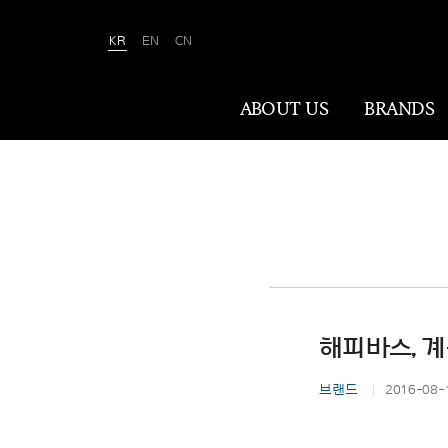
KR
EN
CN
Amorepacific
ABOUT US
BRANDS
ABOUT US
아모레퍼시픽은 ‘사람을 아름답게, 세상을
아름답게(We Make A MORE Beautiful
World)’ 합니다. 80여 년간 아름다움과
건강을 이끌어온 소명을 바탕으로, 이제는
해피바스, 
나이·성별·문화에 상관없이 전 세계 모든
이가 자신만의 아름다움을 실현할 수
브랜드
2016-08-
있도록 ‘New Beauty’라는 아름다움의
미래를 만들어갑니다.