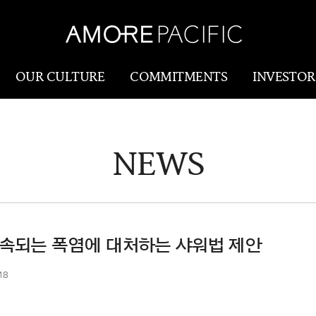
OUR CULTURE
COMMITMENTS
INVESTOR
NEWS
Amorepacific
Research & Innovatio
Our Story
연구개발
Our History
생산물류(SCM)
Our Values
계속되는 폭염에 대처하는 샤워법 제안
Holistic Longevity
18
Solution