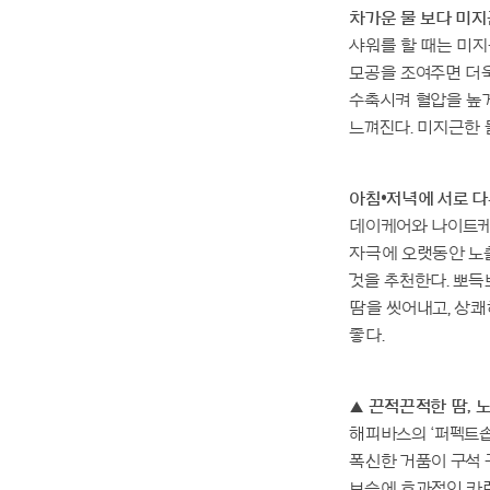
차가운 물 보다 미
샤워를 할 때는 미지
모공을 조여주면 더욱
수축시켜 혈압을 높게
느껴진다. 미지근한 
아침•저녁에 서로 다
데이케어와 나이트케
자극에 오랫동안 노
것을 추천한다. 뽀득
땀을 씻어내고, 상
좋다.
▲ 끈적끈적한 땀, 
해피바스의 ‘퍼펙트솝
폭신한 거품이 구석 
보습에 효과적인 카