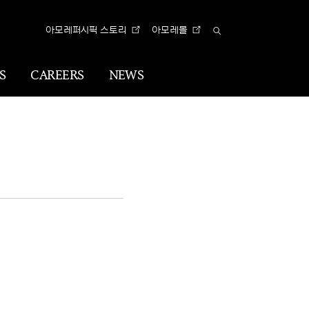
아모레퍼시픽 스토리
아모레몰
Total
Search
S
CAREERS
NEWS
n
Visual
Identity
CI
아리따 글꼴