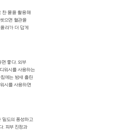
 찬 물을 활용해
로 씻으면 혈관을
 올라가 더 덥게
면 좋다. 외부
바디워시를 사용하는
아침에는 밤새 흘린
디워시를 사용하면
한 밀도의 풍성하고
. 피부 진정과