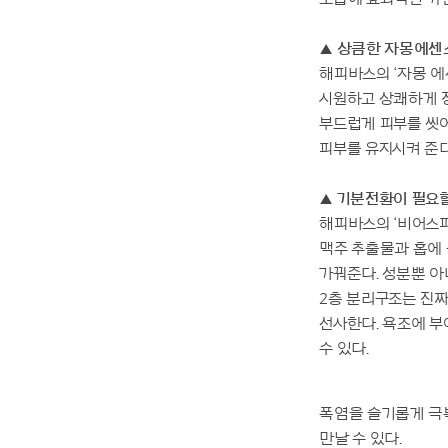
▲ 상큼한 자몽에센
해피바스의 ‘자몽 에
시원하고 상쾌하게 정
부드럽게 피부를 씻어
피부를 유지시켜 준다
▲ 기분전환이 필요할
해피바스의 ‘비어스파
맥주 추출물과 홉에 
가꿔준다. 성분뿐 
2층 분리구조는 진
선사한다. 욕조에 부
수 있다.
폭염을 슬기롭게 극
만날 수 있다.